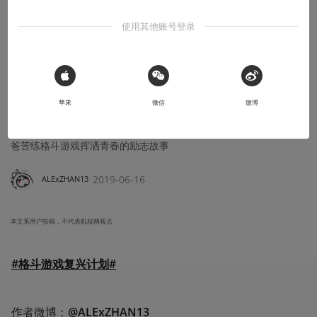
使用其他账号登录
创作笔记
 Sign in with Apple
漫画连载：《高玩老爸》vol.9
苹果
微信
微博
这是一个不为冠军，不为荣耀，只为让女儿交不到男朋友的50岁老
爸苦练格斗游戏挥洒青春的励志故事
2019-06-16
ALExZHAN13
本文系用户投稿，不代表机核网观点
#格斗游戏复兴计划#
作者微博：
@ALExZHAN13