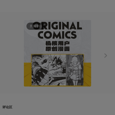
所属专题
创作笔记
漫画连载：《
ALExZ
2019-01
评论区