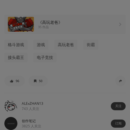
《高玩老爸》
35 作品
格斗游戏
游戏
高玩老爸
街霸
接头霸王
电子竞技
96
50
ALExZHAN13
关注
743
人关注
创作笔记
订阅
3825
人关注