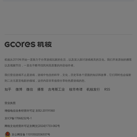
机核从2010年开始一直致力于分享游戏玩家的生活，以及深入探讨游戏相关的文化。我们开发原创的播客
以及视频节目，一直在不断寻找民间高质量的内容创作者。
我们坚信游戏不止是游戏，游戏中包含的科学，文化，历史等各个层面的知识和故事，它们同时也会辐射
到二次元甚至电影的领域，这些内容非常值得分享给热爱游戏的您。
知乎
微博
微信
播客
吉考斯工业
核市奇谭
机核发行
RSS
营业执照
增值电信业务经营许可证 京B2-20191060
京ICP备17068232号-1
网络文化经营许可证京网文[2024]1733-082号
京公网安备 11010502036937号