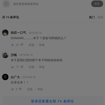
发送
共
74
条
评论
热门
最新
轻叹一口气
・
2019-06-16
EMMMM…………本子？老爸与阿斌的么？
・
25
回复
举报
沙狐
・
2019-06-16
本子是我们想的那个本子吗哈哈哈哈哈
・
11
回复
举报
白广大
・
2019-06-16
出本出本！！
・
9
回复
举报
登录后查看全部 74 条评论