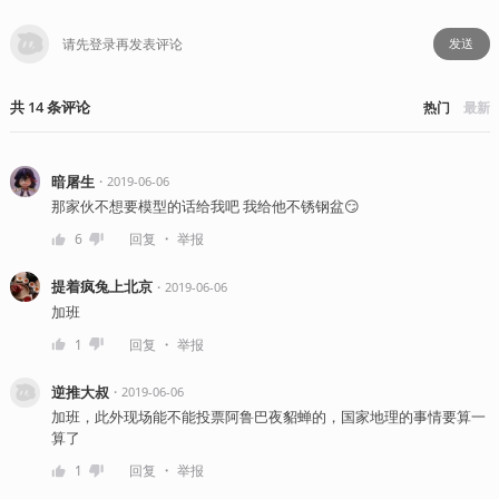
发送
共
14
条
评论
热门
最新
暗屠生
・
2019-06-06
那家伙不想要模型的话给我吧 我给他不锈钢盆😏
・
6
回复
举报
提着疯兔上北京
・
2019-06-06
加班
・
1
回复
举报
逆推大叔
・
2019-06-06
加班，此外现场能不能投票阿鲁巴夜貂蝉的，国家地理的事情要算一
算了
・
1
回复
举报