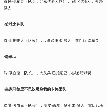
夜风-高精灵（队长，北京代表人物），谛听-混沌人，黑肉-
矮人
·篮球之神队
腹肌-蜥蜴人（队长），没事多喝水-鼠人，赛巴斯-暗精灵
·老羊队
聪-吸血鬼（队长），大头兵-巴托尼亚，春晓-暗精灵
·皇家马德里不思议燃烧我的卡路里队
炎魔-吸血鬼（队长），窦皮-恶魔，鼠小弟-鼠人（重庆代表