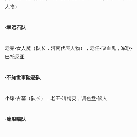
人物）
·幸运石队
老秦-食人魔（队长，河南代表人物），老任-吸血鬼，军歌-
巴托尼亚
·不知世事险恶队
小壕-古墓（队长），老王-暗精灵，调色盘-鼠人
·流浪喵队