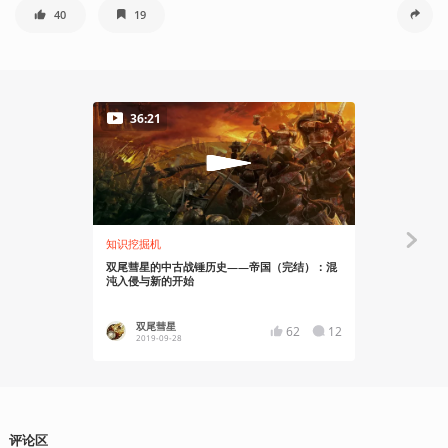
40
19
36:21
25:42
知识挖掘机
知识挖掘机
双尾彗星的中古战锤历史——帝国（完结）：混
双尾彗星的
沌入侵与新的开始
并立的混乱
双尾彗星
双尾彗
62
12
2019-09-28
2019-09
评论区