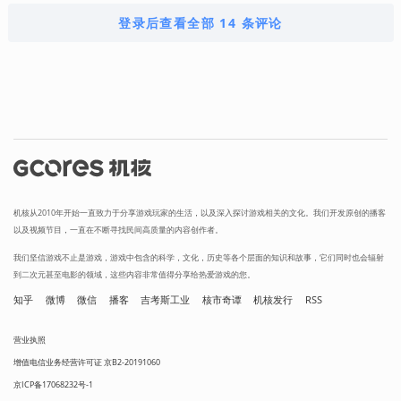
登录后查看全部 14 条评论
机核从2010年开始一直致力于分享游戏玩家的生活，以及深入探讨游戏相关的文化。我们开发原创的播客
以及视频节目，一直在不断寻找民间高质量的内容创作者。
我们坚信游戏不止是游戏，游戏中包含的科学，文化，历史等各个层面的知识和故事，它们同时也会辐射
到二次元甚至电影的领域，这些内容非常值得分享给热爱游戏的您。
知乎
微博
微信
播客
吉考斯工业
核市奇谭
机核发行
RSS
营业执照
增值电信业务经营许可证 京B2-20191060
京ICP备17068232号-1