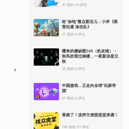
47
喜欢
•
14
评论
给“涂地”整点新活儿：小评《斯
普拉遁 涂击队》
27
喜欢
•
6
评论
哪来的傻缺图349（机友续）：
秋风吹雨过南楼，一夜新凉是立
秋
46
喜欢
•
2
评论
中国游戏，正走向全球“玩家帝
国”
41
喜欢
•
2
评论
香疯了！凉拌方便面堂堂来袭！
166
喜欢
•
31
评论