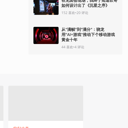
在见面会现场，我终于知道吹哥
如何设计出了《沉星之序》
152
喜欢
•
20
评论
从"满帧"到"满分"：骁龙
用"AI+游戏"推动下个移动游戏
黄金十年
44
喜欢
•
4
评论