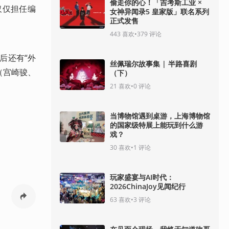
偷走你的心！「吉考斯工业 ×
仅仅担任编
女神异闻录5 皇家版」联名系列
正式发售
443
喜欢
•
379
评论
后还有“外
丝佩瑞尔故事集 | 半路喜剧
（宫崎骏、
（下）
21
喜欢
•
0
评论
当博物馆遇到桌游，上海博物馆
的国家级特展上能玩到什么游
戏？
30
喜欢
•
1
评论
玩家盛宴与AI时代：
2026ChinaJoy见闻纪行
63
喜欢
•
3
评论