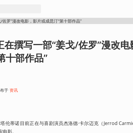
正在撰写一部“姜戈/佐罗”漫改电
第十部作品”
布于
资讯
塔伦蒂诺目前正在与喜剧演员杰洛德·卡尔迈克（Jerrod Carmic
宙电影。