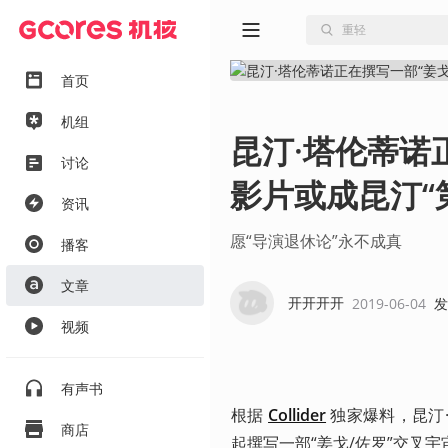
首页
机组
昆汀·塔伦蒂诺
讨论
影片或成昆汀“
资讯
愿“导演退休论”永不成真
播客
文章
开开开开
2019-06-04
发
视频
有声书
根据 
Collider
 独家爆料，昆汀·
商店
起撰写一部“姜戈/佐罗”交叉宇