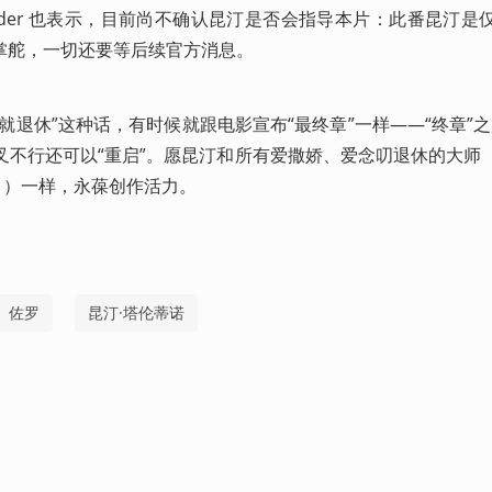
lider 也表示，目前尚不确认昆汀是否会指导本片：此番昆汀是
掌舵，一切还要等后续官方消息。
就退休”这种话，有时候就跟电影宣布“最终章”一样——“终章”之
交叉不行还可以“重启”。愿昆汀和所有爱撒娇、爱念叨退休的大师
奇 ）一样，永葆创作活力。
佐罗
昆汀·塔伦蒂诺