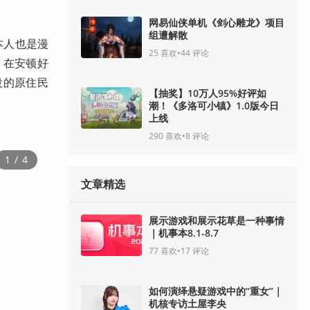
网易仙侠单机《剑心雕龙》项目
组遭解散
汀本人也是漫
25
喜欢
•
44
评论
，在安顿好
役的原住民
【抽奖】10万人95%好评如
潮！《多洛可小镇》1.0版今日
上线
290
喜欢
•
8
评论
1
 / 
4
文章精选
展示游戏和展示花草是一种事情
｜机事本8.1-8.7
77
喜欢
•
17
评论
如何演绎悬疑游戏中的“重女”｜
机核专访土屋李央