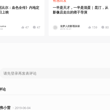
有感而发
死比尔：血色全传》内地定
一半是天才，一半是混蛋 | 昆汀，从
日上映
影像店走出的痞子导演
kuma
追梦人的影视杂谈
47
47
159
80
-02
2019-10-21
评论
弗小雷
・
2019-06-04