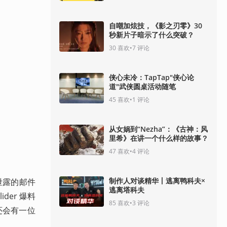
自嘲加炫技，《影之刃零》30
秒新片子暗示了什么突破？
30
喜欢
•
7
评论
侠心未冷：TapTap"侠心论
道"武侠圆桌活动随笔
45
喜欢
•
1
评论
从女娲到“Nezha”：《古神：风
里希》在讲一个什么样的故事？
47
喜欢
•
4
评论
制作人对谈精华丨逃离鸭科夫×
泄露的邮件
逃离塔科夫
der 爆料
85
喜欢
•
3
评论
还会有一位