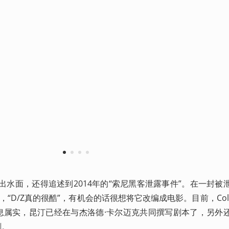
1
2
3
4
浮出水面，还得追述到2014年的“索尼黑客泄露事件”。在一封被
，“D/Z真的很酷”，有机会的话很想将它改编成电影。目前，Colli
消息属实，昆汀已经在与杰洛德·卡尔迈克共同撰写剧本了，另外
剧。