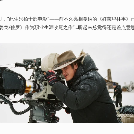
过，“此生只拍十部电影”——前不久亮相戛纳的《好莱坞往事》
姜戈/佐罗》作为职业生涯收尾之作”...听起来总觉得还是差点意