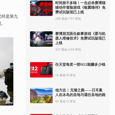
时间差不多咯！一击必杀赛博猫
猫动作冒险游戏《银翼喵侍》免
费试玩版现已上线
已经是第九
208
喜欢
•
157
评论
思。
赛博朋克医生叙事游戏《爱与机
器人维修技术》免费试玩版现已
上线
327
喜欢
•
233
评论
任天堂每卖一部NS2能赚多少钱
16
喜欢
•
0
评论
他方志 | 无墙之殿——日耳曼
人在冰岛的圣地与通往圣地的路
44
喜欢
•
2
评论