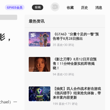
收藏
历史
消息
GPASS会员
最热资讯
登录机核你可以：
下载收藏播客节目
多端历史播放同步
影，
《GTA6》“分量十足的一瞥”预
告将于8月28日推出
发布内容动态/评论
关注喜欢的创作者
35
喜欢
•
30
评论
登录 / 注册
《影之刃零》8月12日开启预
售！11分钟全新实机即将揭
晓！
94
喜欢
•
33
评论
【抽奖】四人合作战术射击游戏
《佣兵猎手》结束抢先体验，带
来丰富内容更新
hael）一
199
喜欢
•
171
评论