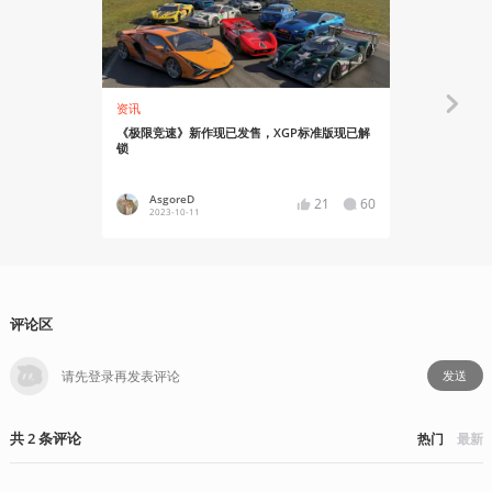
资讯
资讯
《极限竞速》新作现已发售，XGP标准版现已解
《极限竞速》系
锁
式公布，20
AsgoreD
Asgor
21
60
2023-10-11
2022-06
评论区
发送
共
2
条
评论
热门
最新