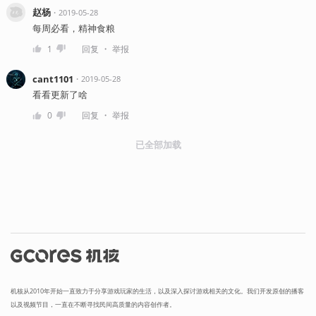
赵杨
・
2019-05-28
每周必看，精神食粮
・
1
回复
举报
cant1101
・
2019-05-28
看看更新了啥
・
0
回复
举报
已全部加载
机核从2010年开始一直致力于分享游戏玩家的生活，以及深入探讨游戏相关的文化。我们开发原创的播客
以及视频节目，一直在不断寻找民间高质量的内容创作者。