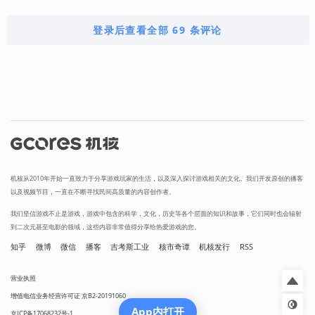
登录后查看全部 69 条评论
机核从2010年开始一直致力于分享游戏玩家的生活，以及深入探讨游戏相关的文化。我们开发原创的播客
以及视频节目，一直在不断寻找民间高质量的内容创作者。
我们坚信游戏不止是游戏，游戏中包含的科学，文化，历史等各个层面的知识和故事，它们同时也会辐射
到二次元甚至电影的领域，这些内容非常值得分享给热爱游戏的您。
知乎
微博
微信
播客
吉考斯工业
核市奇谭
机核发行
RSS
营业执照
增值电信业务经营许可证 京B2-20191060
App内打开
京ICP备17068232号-1