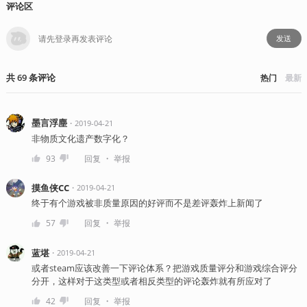
评论区
发送
共
69
条
评论
热门
最新
墨言浮塵
・
2019-04-21
非物质文化遗产数字化？
・
93
回复
举报
摸鱼侠CC
・
2019-04-21
终于有个游戏被非质量原因的好评而不是差评轰炸上新闻了
・
57
回复
举报
蓝堪
・
2019-04-21
或者steam应该改善一下评论体系？把游戏质量评分和游戏综合评分
分开，这样对于这类型或者相反类型的评论轰炸就有所应对了
・
42
回复
举报