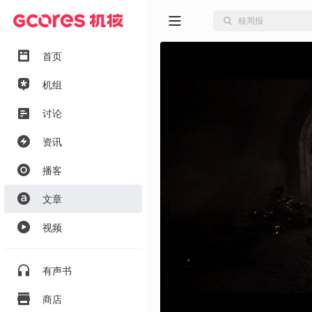
首页
机组
讨论
资讯
播客
文章
视频
有声书
商店