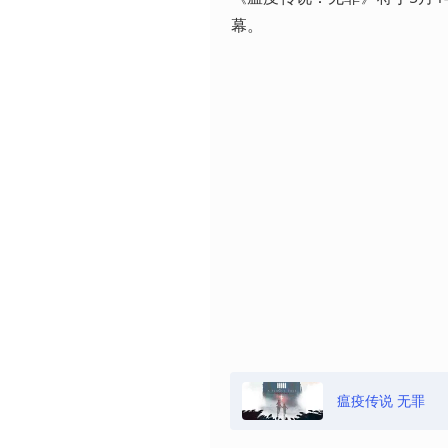
幕。
瘟疫传说 无罪