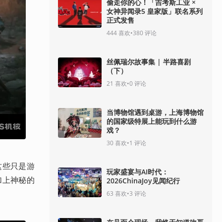
偷走你的心！「吉考斯工业 ×
女神异闻录5 皇家版」联名系列
正式发售
444
喜欢
•
380
评论
丝佩瑞尔故事集 | 半路喜剧
（下）
21
喜欢
•
0
评论
当博物馆遇到桌游，上海博物馆
的国家级特展上能玩到什么游
戏？
30
喜欢
•
1
评论
这些只是游
玩家盛宴与AI时代：
加上神秘的
2026ChinaJoy见闻纪行
63
喜欢
•
3
评论