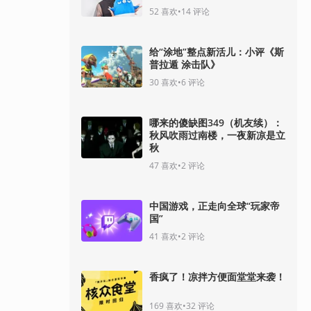
52
喜欢
•
14
评论
给“涂地”整点新活儿：小评《斯
普拉遁 涂击队》
30
喜欢
•
6
评论
哪来的傻缺图349（机友续）：
秋风吹雨过南楼，一夜新凉是立
秋
47
喜欢
•
2
评论
中国游戏，正走向全球“玩家帝
国”
41
喜欢
•
2
评论
香疯了！凉拌方便面堂堂来袭！
169
喜欢
•
32
评论