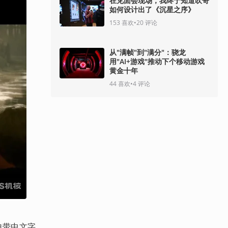
在见面会现场，我终于知道吹哥
如何设计出了《沉星之序》
153
喜欢
•
20
评论
从"满帧"到"满分"：骁龙
用"AI+游戏"推动下个移动游戏
黄金十年
44
喜欢
•
4
评论
并自带中文字