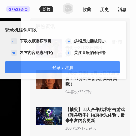
收藏
历史
消息
GPASS会员
最热资讯
登录机核你可以：
下载收藏播客节目
多端历史播放同步
《GTA6》“分量十足的一瞥”预
告将于8月28日推出
发布内容动态/评论
关注喜欢的创作者
35
喜欢
•
30
评论
登录 / 注册
《影之刃零》8月12日开启预
售！11分钟全新实机即将揭
晓！
94
喜欢
•
33
评论
【抽奖】四人合作战术射击游戏
《佣兵猎手》结束抢先体验，带
来丰富内容更新
200
喜欢
•
172
评论