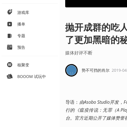
游戏库
抛开成群的吃
播单
专题
了更加黑暗的
预告
媒体好评不断
核聚变
势不可挡的肖尔
2019-04
BOOOM 试玩中
导语：
由Asobo Studio开发
行的《瘟疫传说：无罪（A Plague
台。官方近期公开了媒体赞誉