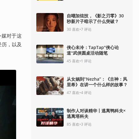
自嘲加炫技，《影之刃零》30
秒新片子暗示了什么突破？
30
喜欢
•
7
评论
外媒对于这
经历，以及
侠心未冷：TapTap"侠心论
道"武侠圆桌活动随笔
45
喜欢
•
1
评论
从女娲到“Nezha”：《古神：风
里希》在讲一个什么样的故事？
47
喜欢
•
4
评论
制作人对谈精华丨逃离鸭科夫×
逃离塔科夫
85
喜欢
•
3
评论