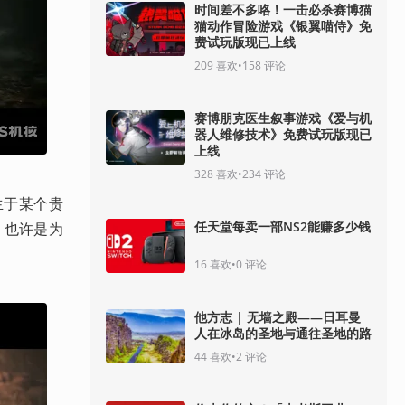
时间差不多咯！一击必杀赛博猫
猫动作冒险游戏《银翼喵侍》免
费试玩版现已上线
209
喜欢
•
158
评论
赛博朋克医生叙事游戏《爱与机
器人维修技术》免费试玩版现已
上线
328
喜欢
•
234
评论
弟两生于某个贵
任天堂每卖一部NS2能赚多少钱
，也许是为
16
喜欢
•
0
评论
他方志 | 无墙之殿——日耳曼
人在冰岛的圣地与通往圣地的路
44
喜欢
•
2
评论