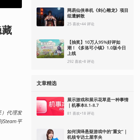
网易仙侠单机《剑心雕龙》项目
组遭解散
25
喜欢
•
44
评论
隐藏
【抽奖】10万人95%好评如
潮！《多洛可小镇》1.0版今日
上线
292
喜欢
•
8
评论
文章精选
展示游戏和展示花草是一种事情
｜机事本8.1-8.7
GSE）代理发
81
喜欢
•
18
评论
与Steam平
如何演绎悬疑游戏中的“重女”｜
机核专访土屋李央