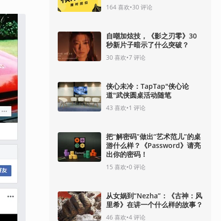
164
喜欢
•
30
评论
自嘲加炫技，《影之刃零》30
秒新片子暗示了什么突破？
30
喜欢
•
7
评论
侠心未冷：TapTap"侠心论
道"武侠圆桌活动随笔
43
喜欢
•
1
评论
把“解密码”做出“艺术范儿”的桌
游什么样？《Password》请亮
出你的密码！
15
喜欢
•
0
评论
从女娲到“Nezha”：《古神：风
里希》在讲一个什么样的故事？
46
喜欢
•
4
评论