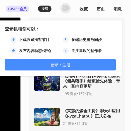
收藏
历史
消息
GPASS会员
最热资讯
登录机核你可以：
下载收藏播客节目
多端历史播放同步
《影之刃零》8月12日开启预
售！11分钟全新实机即将揭
发布内容动态/评论
关注喜欢的创作者
晓！
93
喜欢
•
33
评论
登录 / 注册
【抽奖】四人合作战术射击游戏
《佣兵猎手》结束抢先体验，带
来丰富内容更新
195
喜欢
•
167
评论
《莱莎的炼金工房》聊天AI应用
《RyzaChat:AI》正式公布
21
喜欢
•
15
评论