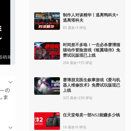
制作人对谈精华丨逃离鸭科夫×
逃离塔科夫
85
喜欢
•
3
评论
时间差不多咯！一击必杀赛博猫
猫动作冒险游戏《银翼喵侍》免
费试玩版现已上线
206
喜欢
•
155
评论
赛博朋克医生叙事游戏《爱与机
器人维修技术》免费试玩版现已
上线
325
喜欢
•
230
评论
任天堂每卖一部NS2能赚多少钱
16
喜欢
•
0
评论