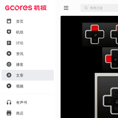
首页
机组
讨论
资讯
播客
文章
视频
有声书
商店