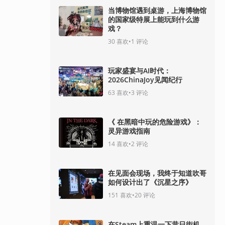
当博物馆遇到桌游，上海博物馆
的国家级特展上能玩到什么游
戏？
30
喜欢
•
1
评论
玩家盛宴与AI时代：
2026ChinaJoy见闻纪行
63
喜欢
•
3
评论
《 在黑暗中玩的危险游戏》：
灵异游戏指南
14
喜欢
•
2
评论
在见面会现场，我终于知道吹哥
如何设计出了《沉星之序》
151
喜欢
•
20
评论
在Steam上重温一下昔日街机