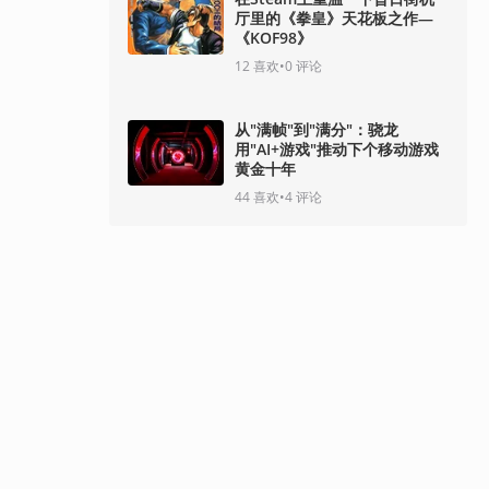
厅里的《拳皇》天花板之作—
《KOF98》
12
喜欢
•
0
评论
从"满帧"到"满分"：骁龙
用"AI+游戏"推动下个移动游戏
黄金十年
44
喜欢
•
4
评论