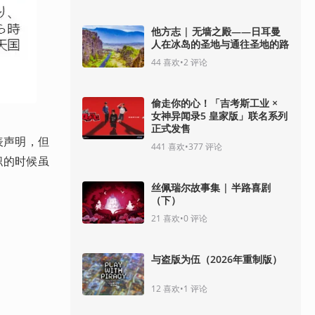
他方志 | 无墙之殿——日耳曼
人在冰岛的圣地与通往圣地的路
44
喜欢
•
2
评论
偷走你的心！「吉考斯工业 ×
女神异闻录5 皇家版」联名系列
正式发售
表声明，但
441
喜欢
•
377
评论
职的时候虽
丝佩瑞尔故事集 | 半路喜剧
（下）
21
喜欢
•
0
评论
与盗版为伍（2026年重制版）
12
喜欢
•
1
评论