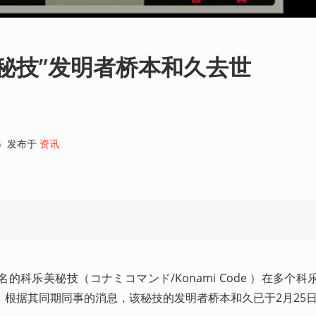
乐美秘技”发明者桥本和久去世
6
发布于
资讯
名的科乐美秘技（コナミコマンド/Konami Code ）在多个
。根据其同期同事的消息，该秘技的发明者桥本和久已于2月25