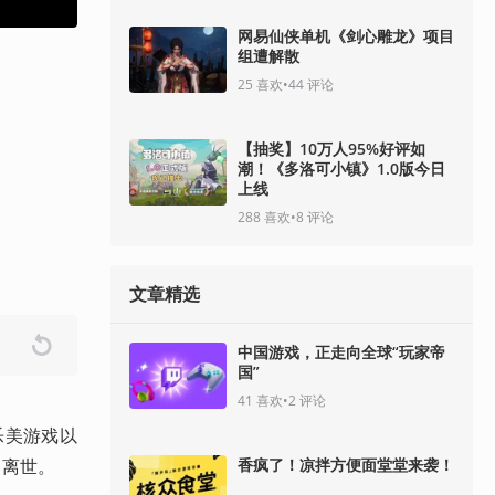
网易仙侠单机《剑心雕龙》项目
组遭解散
25
喜欢
•
44
评论
【抽奖】10万人95%好评如
潮！《多洛可小镇》1.0版今日
上线
288
喜欢
•
8
评论
文章精选
中国游戏，正走向全球“玩家帝
国”
41
喜欢
•
2
评论
科乐美游戏以
日离世。
香疯了！凉拌方便面堂堂来袭！