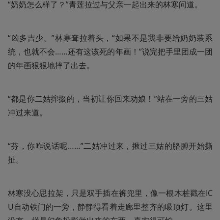
“奶奶怎么样了？”青莲拉过与父亲一起出来的林寒问道。
“凶多吉少。”林寒耷拉着头，“如果不是我非要给奶奶装系
统，也就不会……还有这该死的年画！”说完把手里团成一团
的年画狠狠地摔了出去。
“都是你二姑撺掇的，当初让你回来劝娘！”站在一旁的三姑
冲过来道。
“芬，你咋说话呢……”二姑冲过来，揪过三姑的胳膊开始撕
扯。
林寒没心思拉架，只是双手插在裤兜里，像一根木桩戳在IC
U自动铁门的一旁，静静得看着走廊里整齐的吸顶灯。这里