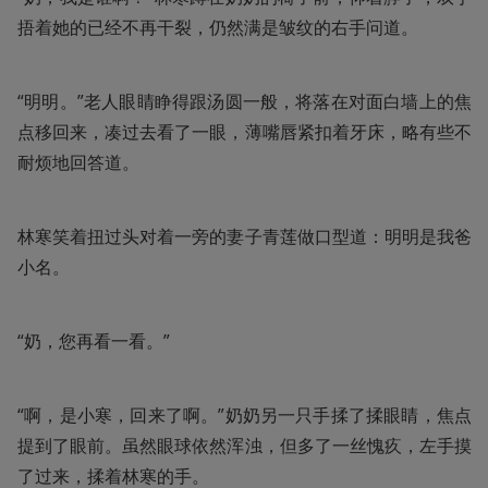
捂着她的已经不再干裂，仍然满是皱纹的右手问道。
“明明。”老人眼睛睁得跟汤圆一般，将落在对面白墙上的焦
点移回来，凑过去看了一眼，薄嘴唇紧扣着牙床，略有些不
耐烦地回答道。
林寒笑着扭过头对着一旁的妻子青莲做口型道：明明是我爸
小名。
“奶，您再看一看。”
“啊，是小寒，回来了啊。”奶奶另一只手揉了揉眼睛，焦点
提到了眼前。虽然眼球依然浑浊，但多了一丝愧疚，左手摸
了过来，揉着林寒的手。