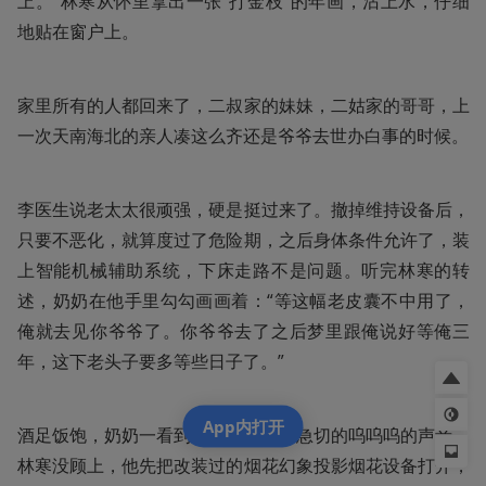
上。”林寒从怀里拿出一张“打金枝”的年画，沾上水，仔细
地贴在窗户上。
家里所有的人都回来了，二叔家的妹妹，二姑家的哥哥，上
一次天南海北的亲人凑这么齐还是爷爷去世办白事的时候。
李医生说老太太很顽强，硬是挺过来了。撤掉维持设备后，
只要不恶化，就算度过了危险期，之后身体条件允许了，装
上智能机械辅助系统，下床走路不是问题。听完林寒的转
述，奶奶在他手里勾勾画画着：“等这幅老皮囊不中用了，
俺就去见你爷爷了。你爷爷去了之后梦里跟俺说好等俺三
年，这下老头子要多等些日子了。”
App内打开
酒足饭饱，奶奶一看到林寒还在发出急切的呜呜呜的声音。
林寒没顾上，他先把改装过的烟花幻象投影烟花设备打开，