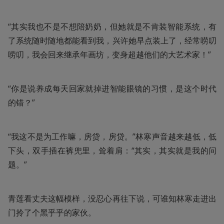
“其实我也不是不想陪奶奶，但她就是不肯装智能系统，有
了系统随时随地都能看到我，兴许她早点装上了，经常唠叨
唠叨，我会回来继承年画坊，变身超越他们的大艺术家！”
“你是说养成每天回家就掉进智能眼镜的习惯，是这个时代
的错？”
“我这不是为工作嘛，房贷，房贷。”林寒声音越来越低，低
下头，双手插在裤兜里，耸着肩：“其实，其实就是我的问
题。”
青莲看丈夫这幅模样，没忍心再往下说，可谁知林寒走进出
门拎了个黑乎乎的家伙。