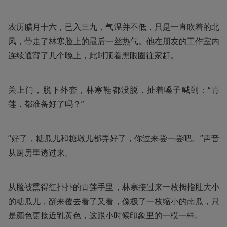
农历腊月十六，已入三九，气温并不低，只是一直吹着的北
风，带走了林寒脸上的最后一丝热气。他在朋友的工作室内
连续通宵了几个晚上，此时顶着黑眼圈往家赶。
关上门，脱下外套，林寒鞋都没脱，扯着嗓子喊到：“青
莲，都准备好了吗？”
“好了，糖瓜儿和糖墩儿都弄好了，你过来尝一尝吧。”声音
从厨房里透过来。
从脸被熏得红扑扑的青莲手里，林寒接过来一枚拇指肚大小
的糖瓜儿，翻来覆去看了又看，像极了一枚缩小的南瓜，只
是颜色更接近乳黄色，这跟小时候印象里的一模一样。