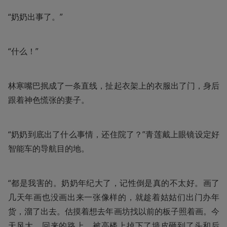
“奶奶出事了。”
“什么！”
林寒嘴巴抿成了一条直线，扯起衣架上的衣服出了门，身后
跟着神色慌张的妻子。
“奶奶到底出了什么事情，还住院了？”青莲戴上眼镜设定好
智能车的导航目的地。
“都是我害的。奶奶年纪大了，记性倒是真的不太好。画了
几天年画也没画出来一张像样的，就趁着姑姑们出门办年
货，溜了出去。估摸着想去年画坊找以前的板子照着画。今
天风大，回来的路上，被高楼上掉下了墙皮砸到了头和后