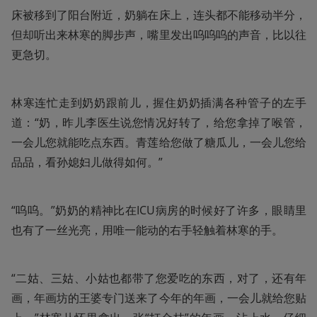
床被移到了阳台附近，奶躺在床上，连头都不能移动半分，
但却听出来林寒的脚步声，嘴里发出呜呜呜的声音，比以往
更急切。
林寒连忙走到奶奶跟前儿，握住奶奶插满各种管子的左手
道：“奶，昨儿李医生说您情况好转了，给您拿掉了喉管，
一会儿您就能吃点东西。青莲给您做了糖瓜儿，一会儿您给
品品，看孙媳妇儿做得如何。”
“呜呜。”奶奶的精神比在ICU病房的时候好了许多，眼睛里
也有了一丝光亮，用唯一能动的右手轻触着林寒的手。
“二姑、三姑、小姑也都带了您爱吃的东西，对了，还有年
画，年画坊的王婆专门送来了今年的年画，一会儿就给您贴