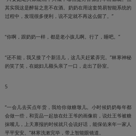
其实我这是醉翁之意不在酒。奶奶在用这套简易智能系统的
过程中，发现很多便利，说不定就不再这么倔了。”
“你啊，跟奶奶一样，都是老小孩儿啊。行了，睡吧。”
“还不能，我又接了个新活儿，这几天赶紧弄完。”林寒神秘
的笑了笑，在媳妇儿额头亲了一口，走出了卧室。
5
“一会儿去买点年货，我给你做糖墩儿。小时候奶奶每年都
会做一些，和贡品一起放在灶王爷的画像前，说灶王爷被糖
抹嘴儿，上天禀报的时候就只会说好话，能保佑来年一家人
平平安安。”林寒洗漱完毕，带上智能眼镜道。