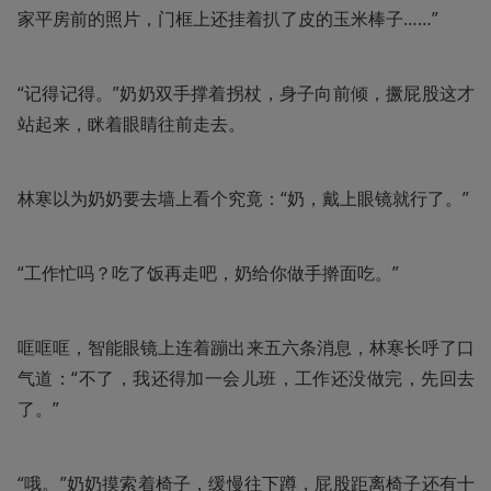
家平房前的照片，门框上还挂着扒了皮的玉米棒子……”
“记得记得。”奶奶双手撑着拐杖，身子向前倾，撅屁股这才
站起来，眯着眼睛往前走去。
林寒以为奶奶要去墙上看个究竟：“奶，戴上眼镜就行了。”
“工作忙吗？吃了饭再走吧，奶给你做手擀面吃。”
哐哐哐，智能眼镜上连着蹦出来五六条消息，林寒长呼了口
气道：“不了，我还得加一会儿班，工作还没做完，先回去
了。”
“哦。”奶奶摸索着椅子，缓慢往下蹲，屁股距离椅子还有十