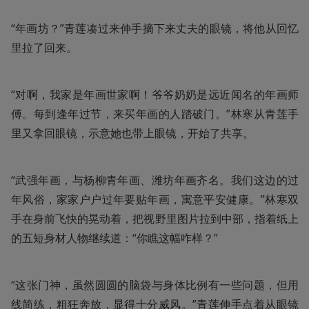
“年画坊？”青莲凑过来伸手摘下来丈夫的眼镜，将他从回忆
里拉了回来。
“对啊，我家是年画世家啊！爷爷奶奶是远近闻名的年画师
傅。每到逢年过节，来买年画的人踏破门。”林寒从青莲手
里又拿回眼镜，示意她也带上眼镜，开始了共享。
“武强年画，与杨柳青年画、潍坊年画齐名。我们这边的过
年风俗，家家户户过年要贴年画，寓意平安健康。”林寒双
手在身前飞快的晃动着，把视野里图片拉到中部，指着纸上
的五短身材人物继续道：“你瞧这幅咋样？”
“这张门神，虽然圆圆的脑袋与身体比例有一些问题，但用
线简练，粗狂奔放，显得十分威风。”青莲伸手点着从眼镜