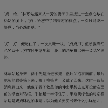
“奶，给。”林寒站起来从一旁的妻子手里接过一盒点心放在
奶奶的腿上，“奶，给您带了稻香村的糕点，一次只能吃一
块啊，当心飚血糖。”
“好，好，俺记住了，一次只吃一块。”奶奶用手使劲捏着红
色的盒子，抱在怀里憨笑着，脸上的沟壑挤出来一朵花的纹
路。
林寒站起身来，俩手先是插进裤兜，然后又抱在胸前，最后
把智能眼镜摘下来，擦了擦镜片，又戴了回来。这时一条新
消息蹦出来，他像了得了救星似的伸出手想去点开投射在面
前的绿色对话框。手抬起一半停住了，半透明绿色的对话框
后边是奶奶眯起的眼睛，以为他又要变出来什么小玩意儿。