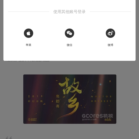
了 | 科幻春晚
使用其他账号登录
他打开发黄的年画，背面写着几个歪歪扭扭的铅笔字：“全家平平安
安。”
 Sign in with Apple
2019-02-02
未来事务管理局
苹果
微信
微博
本文系用户投稿，不代表机核网观点