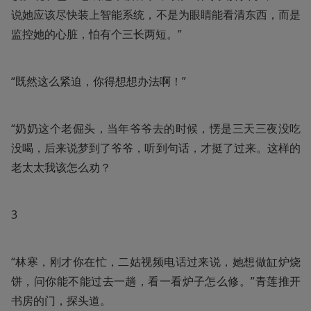
说她应该尽快装上智能系统，不是为眼睛能看清东西，而是
监控她的心脏，怕有个三长两短。”
“既然这么紧迫，你得想想办法啊！”
“奶奶这个老倔头，当年爷爷去的时候，愣是三天三夜没吃
没喝，后来说梦到了爷爷，听到句话，才挺了过来。这样的
老太太我该怎么劝？
3
“林寒，刚才你在忙，二姑视频电话过来说，她想做缸炉烧
饼，问你能不能过去一趟，看一看炉子怎么修。”青莲推开
书房的门，探头道。