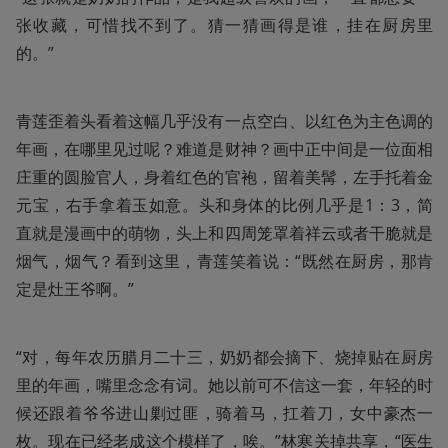
张收藏，可惜找不到了。猜一猜画得是谁，挂在厨房里
的。”
青莲歪着头看着这幅几乎没有一点空白、以红色为主色调的
年画，在哪里见过呢？难道是财神？画中正中间是一位面相
庄重的圆脸官人，身着红色的官袍，留着美髯，左手托着金
元宝，右手拿着玉如意。头和身体的比例几乎是1：3，简
直就是漫画中的萌物，头上和四周笼罩着祥云或者干脆就是
烟气，烟气？看到这里，青莲笑着说：“既然在厨房，那肯
定是灶王爷啊。”
“对，每年农历腊月二十三，奶奶都会摘下、烧掉贴在厨房
里的年画，嘴里念念有词。她以前可不信这一套，年轻的时
候还跟着爷爷进山剿过匪，骑着马，扛着刀，女中豪杰一
枚。现在已经老成这个模样了，唉。”林寒关掉共享，“医生