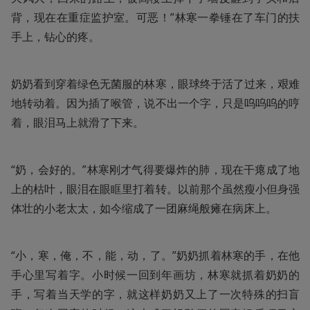
背，现在在重症监护室。可恶！”林寒一拳锤在了车门的扶
手上，钻心的疼。
奶奶看到穿着绿色无菌服的林寒，眼球终于活了过来，艰难
地转动着。因为插了喉管，说不出一个字，只是呜呜呜的哼
着，眼泪马上就滑了下来。
“奶，会好的。”林寒刚才气得要爆炸的肺，现在干瘪成了地
上的枯叶，眼泪在眼眶里打着转。以前那个虽然瘦小但身强
体壮的小老太太，如今缩成了一团麻绳般瘫在病床上。
“小，寒，俺，不，能，动，了。”奶奶抓着林寒的手，在他
手心里写着字。小时候一回到年画坊，林寒就抓着奶奶的
手，写着当天学的字，就这样奶奶又上了一次特殊的扫盲