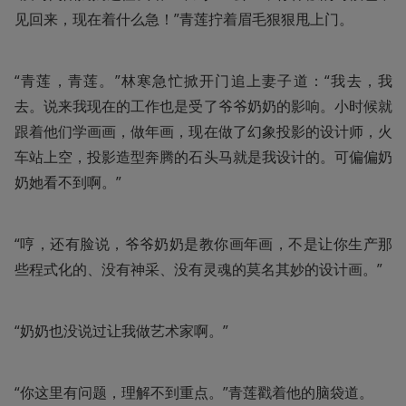
见回来，现在着什么急！”青莲拧着眉毛狠狠甩上门。
“青莲，青莲。”林寒急忙掀开门追上妻子道：“我去，我
去。说来我现在的工作也是受了爷爷奶奶的影响。小时候就
跟着他们学画画，做年画，现在做了幻象投影的设计师，火
车站上空，投影造型奔腾的石头马就是我设计的。可偏偏奶
奶她看不到啊。”
“哼，还有脸说，爷爷奶奶是教你画年画，不是让你生产那
些程式化的、没有神采、没有灵魂的莫名其妙的设计画。”
“奶奶也没说过让我做艺术家啊。”
“你这里有问题，理解不到重点。”青莲戳着他的脑袋道。