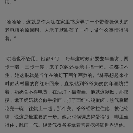
用。”
“哈哈哈，这就是你为啥在家里书房弄了一个带着摄像头的
老电脑的原因啊。人老了就跟孩子一样，做什么事情得哄
着。”
“哄着也不管用。她都92了，每年这时候都要去年画坊，两
步一喘，三步一停，来了兴致还要亲手描一幅。拦都拦不
住，她这眼就是当年在油灯下画年画熬的。”林寒想起来小
时候从村里的育红班回来，直接钻到爷爷奶奶的年画坊猫
着，奶奶舍不得电费，在油灯下描着画。他就这瞅瞅，那摸
摸，饿了奶奶就会做手擀面，打了西红柿鸡蛋卤，热气腾腾
吃完一碗，往炕上一趟，那个美。爷爷经常拉住他，教他绘
稿，说这是最重要的一步。他那时候调皮捣蛋得很，哪里坐
得住，乱画一气。经常气得爷爷拿着笤帚疙瘩满世界追他。