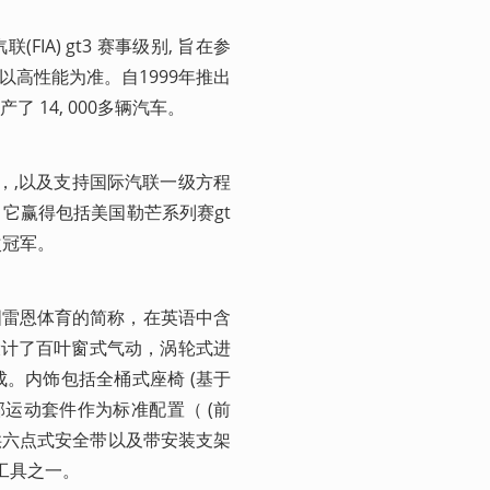
(FIA) gt3 赛事级别, 旨在参
标以高性能为准。自1999年推出
14, 000多辆汽车。
赛，,以及支持国际汽联一级方程
赢得包括美国勒芒系列赛gt 
 6次冠军。
s是德国雷恩体育的简称，在英语中含
轮上方设计了百叶窗式气动，涡轮式进
内饰包括全桶式座椅 (基于 
乐部运动套件作为标准配置（ (前
供六点式安全带以及带安装支架
驶工具之一。