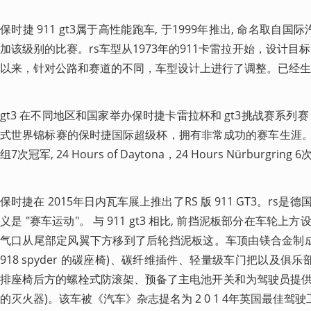
保时捷 911 gt3属于高性能跑车, 于1999年推出, 命名取自国际汽联
加该级别的比赛。rs车型从1973年的911卡雷拉开始，设计目
以来，针对公路和赛道的不同，车型设计上进行了调整。已经生产了 
gt3 在不同地区和国家举办保时捷卡雷拉杯和 gt3挑战赛系列
式世界锦标赛的保时捷国际超级杯，拥有非常成功的赛车生涯。它
组7次冠军, 24 Hours of Daytona，24 Hours Nürburgring
保时捷在 2015年日内瓦车展上推出了RS 版 911 GT3。r
义是 "赛车运动"。 与 911 gt3 相比, 前挡泥板部分在车
气口从尾部定风翼下方移到了后轮挡泥板这。车顶由镁合金制成。
918 spyder 的碳座椅)、碳纤维插件、轻量级车门把以及俱
排座椅后方的螺栓式防滚架、预备了主电池开关和为驾驶员提
的灭火器)。该车被《汽车》杂志提名为 2 0 1 4年英国最佳驾