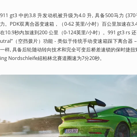
911 gt3 中的3.8 升发动机被升级为4.0 升, 具备500马力 (370千
力。PDK双离合器变速箱，（0-62 英里/小时）百公里加速在3.4秒 比 997
在10.9秒内加速到200 公里（0-124英里/小时）。991 gt3 rs 
utral”（空挡拨片）功能 - 类似于传统手动变速箱踩下离合器 – 以
一样, 具备后轮随动转向技术和完全可变后桥差速锁的保时捷扭矩引
ing Nordschleife紐柏林北賽道圈速为7分20秒。