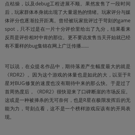
点枯燥，以及debug工程进展不顺。果然发售了一段时间
后，玩家群体本身就出现了大量退热的情绪。玩家评分与媒
体评分也逐渐拉开距离。曾经被玩家批评过于苛刻的game
spot，只不过是在一片十分评价里给出了九分，结果看来
反而是评价相对中肯的那位。更不要说发售当天开始就已经
有不重样的bug集锦在网上广泛传播……
可以说，在众提名作品中，期待落差产生幅度最大的就是
《RDR2》。因为这个游戏的体量也是如此的大，以至于R
星对BUG修复的速度也没有期待中来的那么快。于是过了
首周热度后，《RDR2》很快迎来了口碑断崖的市场反应。
这或是一种被捧杀的无可奈何，也是R星在极限发挥后的无
能为力，苛刻点看，这不是一个榜样游戏应该有的开局表
现。