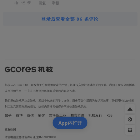
・
15
回复
举报
登录后查看全部 86 条评论
机核从2010年开始一直致力于分享游戏玩家的生活，以及深入探讨游戏相关的文化。我们开发原创的播客
以及视频节目，一直在不断寻找民间高质量的内容创作者。
我们坚信游戏不止是游戏，游戏中包含的科学，文化，历史等各个层面的知识和故事，它们同时也会辐射
到二次元甚至电影的领域，这些内容非常值得分享给热爱游戏的您。
知乎
微博
微信
播客
吉考斯工业
核市奇谭
机核发行
RSS
App内打开
营业执照
增值电信业务经营许可证 京B2-20191060