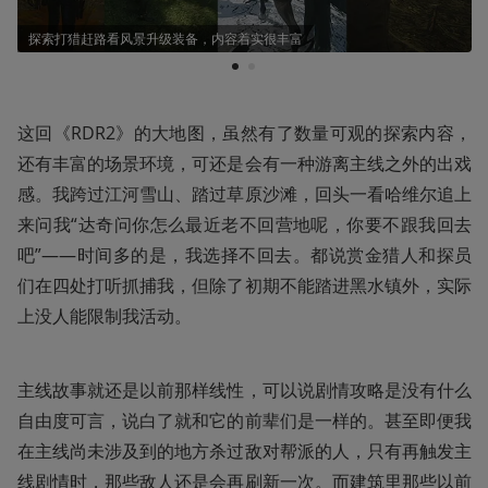
探索打猎赶路看风景升级装备，内容着实很丰富
1
2
这回《RDR2》的大地图，虽然有了数量可观的探索内容，
还有丰富的场景环境，可还是会有一种游离主线之外的出戏
感。我跨过江河雪山、踏过草原沙滩，回头一看哈维尔追上
来问我“达奇问你怎么最近老不回营地呢，你要不跟我回去
吧”——时间多的是，我选择不回去。都说赏金猎人和探员
们在四处打听抓捕我，但除了初期不能踏进黑水镇外，实际
上没人能限制我活动。
主线故事就还是以前那样线性，可以说剧情攻略是没有什么
自由度可言，说白了就和它的前辈们是一样的。甚至即便我
在主线尚未涉及到的地方杀过敌对帮派的人，只有再触发主
线剧情时，那些敌人还是会再刷新一次。而建筑里那些以前