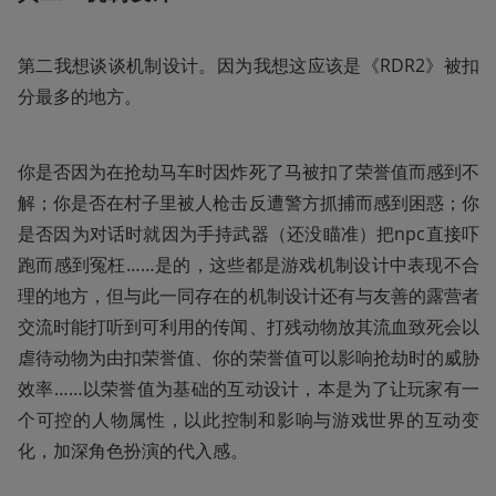
第二我想谈谈机制设计。因为我想这应该是《RDR2》被扣
分最多的地方。
你是否因为在抢劫马车时因炸死了马被扣了荣誉值而感到不
解；你是否在村子里被人枪击反遭警方抓捕而感到困惑；你
是否因为对话时就因为手持武器（还没瞄准）把npc直接吓
跑而感到冤枉……是的，这些都是游戏机制设计中表现不合
理的地方，但与此一同存在的机制设计还有与友善的露营者
交流时能打听到可利用的传闻、打残动物放其流血致死会以
虐待动物为由扣荣誉值、你的荣誉值可以影响抢劫时的威胁
效率……以荣誉值为基础的互动设计，本是为了让玩家有一
个可控的人物属性，以此控制和影响与游戏世界的互动变
化，加深角色扮演的代入感。