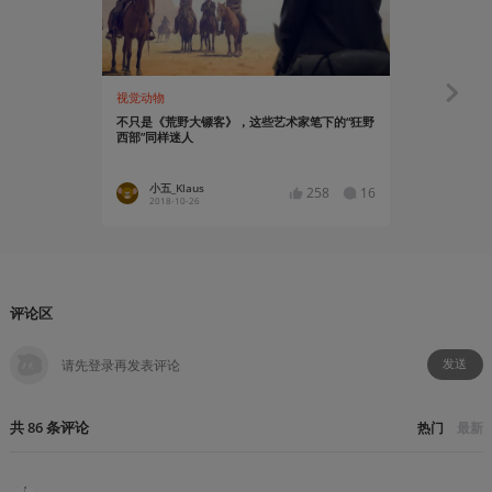
视觉动物
资讯
不只是《荒野大镖客》，这些艺术家笔下的“狂野
《荒野大镖
西部”同样迷人
步解禁！
小五_Klaus
小五_Kl
258
16
2018-10-26
2018-10
评论区
发送
共
86
条
评论
热门
最新