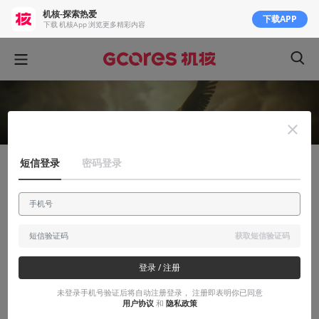
机核-探索热爱
下载APP
下载 机核App 浏览更多精彩内容
短信登录
密码登录
有感而发
牛仔的失利未必只有遗憾：也谈我对《荒野
大镖客2》的一些看法
获取短信验证码
游戏世界的未来仍旧是值得期待的（内无剧透）
登录 / 注册
2018-12-15
卷卷卷
未登录手机号验证后将自动注册登录， 注册即表明你已同意
用户协议
和
隐私政策