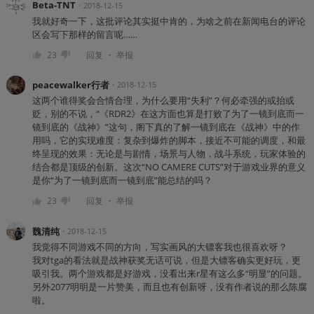
Beta-TNT
・
2018-12-15
我就好奇一下，这批评论其实挺中肯的，为啥之前在新闻电台的评论
区会写下那样的留言呢……
・
23
回复
举报
peacewalker行者
・
2018-12-15
这两个谁得奖会合情合理，为什么要用“失利”？何必牵强的或抬或
贬，别的不说，“《RDR2》在这方面也算是打败了为了一镜到底而一
镜到底的《战神》”这句，阁下真的了解一镜到底在《战神》中的作
用吗，它的实现难度：复杂到爆炸的脚本，接近不可能的调度，和最
终呈现的效果：无论是与剧情，场景与人物，战斗系统，玩家体验的
结合都是顶级的创新。这次“NO CAMERE CUTS”对于游戏业界的意义
是你“为了一镜到底而一镜到底”能总结的吗？
・
23
回复
举报
魏清纯
・
2018-12-15
我觉得不同游戏不同的方向，写实画风的大镖客我也很喜欢呀？
我对tga的看法就是战神获奖无话可说，但是大镖客确实更好玩，更
吸引我。两个游戏都是好游戏，没看出来r星有这么多“明显”的问题。
另外2077明明是一片赞美，而且也有创新呀，没有作者说的那么陈腐
啦。