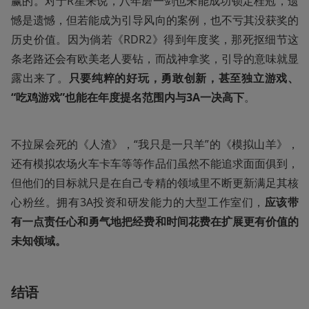
赢的。对于R星来说，八年磨一剑也未能成功锁定桂冠，遗
憾是遗憾，但若能成为引导风向的案例，也不亏其没获奖的
历史价值。因为倘若《RDR2》得到年度奖，那死抠细节这
条老路还会有欧美老人要钻，而战神拿奖，引导的意味就显
露出来了。
只要纯粹的好玩，勇敢创新，甚至独立游戏、
“吃鸡游戏”也能在年度提名范围内与3A一决高下
。
不拉屎会死的《人渣》，“我只是一只羊”的《模拟山羊》，
还有模拟农场火车卡车等等作品们虽然不能追求面面俱到，
但他们的目标就只是在自己专精的领域里不断更新满足其核
心粉丝。拥有3A投资和研发能力的大型工作室们，
应该带
有一点责任心和勇气地把经费和时间花费在扩展更有价值的
未知领域。
结语