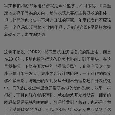
写实模拟和游戏乐趣仿佛就是鱼和熊掌，不可兼得。R星坚
定地选择了写实的方向，是能收获其喜好这类游戏的群体，
但与此同时也会失去不对这口味的玩家。年度代表作不应该
是一个容易出现两极分化的作品，只能说这回R星是故意揣
着硬实力，走在偏锋边。
这倒不是说《RDR2》就不应该往沉浸模拟的路上走，而是
在2018年，R星也近乎把这条欧美老路线走到了尽头。在这
里我想提一下尚在开发中的《星际公民》，直到今天这个游
戏还是引擎开发大于游戏内容设计的阶段，一个动作的衔接
够不够自然，与地形的互动反应合理不合理都还在开发优化
中。而R星在这些年里也开发了类似的动作系统，效果一样
很好，而且你现在就能玩到。就如游戏开发者所言，细节的
雕琢都是需要钱和时间的。可是堆叠到了极致，也还是会留
下了满是破绽的痕迹，可以说R星已经替后人先行踏到了这