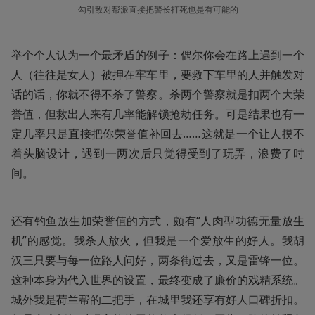
勾引敌对帮派直接把警长打死也是有可能的
举个个人认为一个最矛盾的例子：偶尔你会在路上遇到一个
人（往往是女人）被押在牢车里，要救下车里的人并触发对
话的话，你就不得不杀了警察。杀两个警察就是扣两个大荣
誉值，但救出人来有几率能解锁抢劫任务。可是结果也有一
定几率只是直接把你荣誉值补回去……这就是一个让人摸不
着头脑设计，遇到一两次后只觉得受到了玩弄，浪费了时
间。
还有钓鱼放生加荣誉值的方式，颇有“人肉型功德无量放生
机”的感觉。我杀人放火，但我是一个爱放生的好人。我胡
汉三只要与每一位路人问好，两条街过去，又是雷锋一位。
这种本身为代入世界的设置，最终变成了廉价的戏精系统。
城外我是荷兰帮的二把手，在城里我还享有好人口碑折扣。