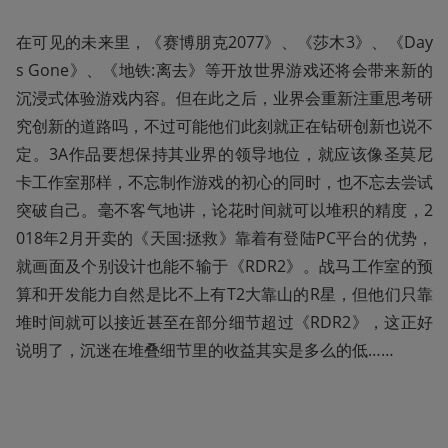
在可见的未来里，《赛博朋克2077》、《莎木3》、《Day
s Gone》、《地铁:离去》等开放世界游戏还将会带来新的
沉浸式体验游戏内容。但在此之后，业界会重新注重思考研
究创新的道路吗，不过可能他们此刻就正在钻研创新也说不
定。3A作品要想保持其业界的领导地位，就应该像圣莫尼
卡工作室那样，不忘制作游戏的初心的同时，也不忘去尝试
突破自己。毫不客气地讲，论花时间就可以堆积的精度，2
018年2月开卖的《天国:拯救》靠着有登陆PC平台的优势，
就画面及个别设计也能不输于《RDR2》。战马工作室的预
算和开发能力自然是比不上有T2大靠山的R星，但他们只靠
堆时间就可以接近甚至在部分细节超过《RDR2》，这正好
说明了，沉迷在堆叠细节里的收益其实是多么的低……