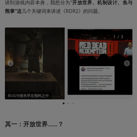
讲到游戏内容本身，我想分为“
开放世界、机制设计、鱼与
熊掌”这
几个关键词来讲述《RDR2》的问题。
1
 / 
3
BUG与慢热早在预料之中
1
2
3
其一：开放世界……？