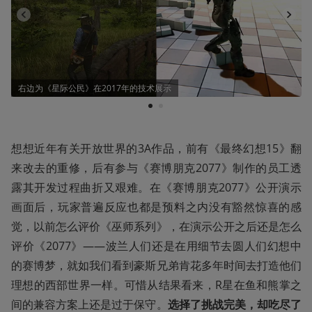
右边为《星际公民》在2017年的技术展示
1
2
想想近年有关开放世界的3A作品，前有《最终幻想15》翻
来改去的重修，后有参与《赛博朋克2077》制作的员工透
露其开发过程曲折又艰难。在《赛博朋克2077》公开演示
画面后，玩家普遍反应也都是预料之内没有豁然惊喜的感
觉，以前怎么评价《巫师系列》，在演示公开之后还是怎么
评价《2077》——波兰人们还是在用细节去圆人们幻想中
的赛博梦，就如我们看到豪斯兄弟肯花多年时间去打造他们
理想的西部世界一样。可惜从结果看来，R星在鱼和熊掌之
间的兼容方案上还是过于保守。
选择了挑战完美，却吃尽了