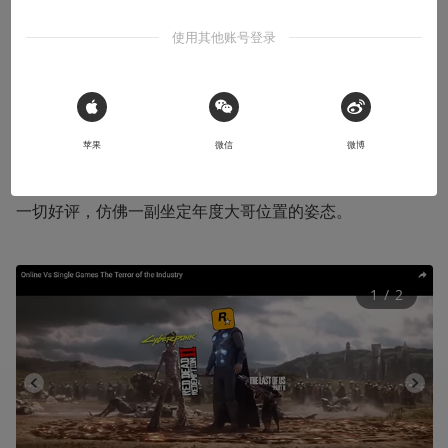
本文系用户投稿，不代表机核网观点
使用其他账号登录
在大逃杀游戏模式泛滥流行的这一年多以来，业界还是拿出
了许多精彩的作品。几个月前，借着复仇者联盟3的热度，
 Sign in with Apple
有网友剪辑出了单机3A大作们面对主流网络游戏时难以招
苹果
微信
微博
架的画面，作为救星一般登场的R星挥舞着名为《荒野大镖
客2》（以下简称为RDR2）的大镰刀收割着游戏评论圈的
一切好评，仿佛一副坐定年度大哥位置的姿态。
1
 / 
2