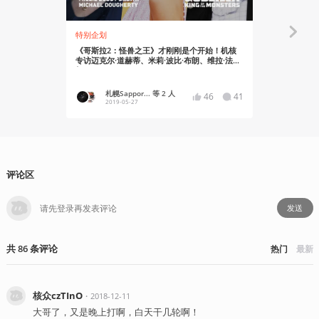
特别企划
资讯
《哥斯拉2：怪兽之王》才刚刚是个开始！机核
《哥斯拉2
专访迈克尔·道赫蒂、米莉·波比·布朗、维拉·法米
映，导演携
加
札幌Sappor... 等 2 人
日天嗷
46
41
2019-05-27
2019-05
评论区
发送
共
86
条
评论
热门
最新
核众czTInO
・
2018-12-11
大哥了，又是晚上打啊，白天干几轮啊！