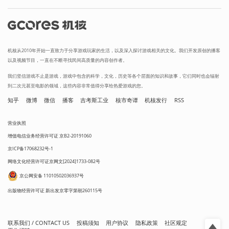
机核从2010年开始一直致力于分享游戏玩家的生活，以及深入探讨游戏相关的文化。我们开发原创的播客
以及视频节目，一直在不断寻找民间高质量的内容创作者。
我们坚信游戏不止是游戏，游戏中包含的科学，文化，历史等各个层面的知识和故事，它们同时也会辐射
到二次元甚至电影的领域，这些内容非常值得分享给热爱游戏的您。
知乎
微博
微信
播客
吉考斯工业
核市奇谭
机核发行
RSS
营业执照
增值电信业务经营许可证 京B2-20191060
京ICP备17068232号-1
网络文化经营许可证京网文[2024]1733-082号
京公网安备 11010502036937号
出版物经营许可证 新出发京零字第朝260115号
联系我们 / CONTACT US
投稿须知
用户协议
隐私政策
社区规定