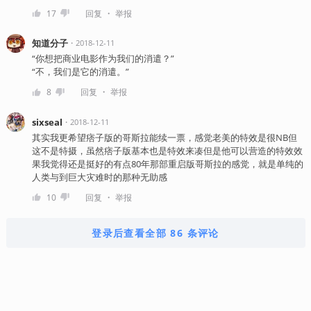
・
17
回复
举报
知道分子
・
2018-12-11
“你想把商业电影作为我们的消遣？”
“不，我们是它的消遣。”
・
8
回复
举报
sixseal
・
2018-12-11
其实我更希望痞子版的哥斯拉能续一票，感觉老美的特效是很NB但
这不是特摄，虽然痞子版基本也是特效来凑但是他可以营造的特效效
果我觉得还是挺好的有点80年那部重启版哥斯拉的感觉，就是单纯的
人类与到巨大灾难时的那种无助感
・
10
回复
举报
登录后查看全部 86 条评论