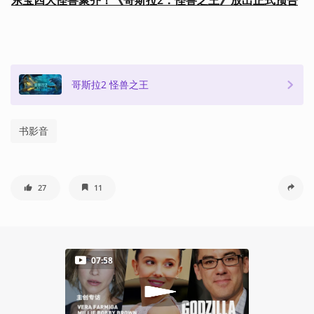
东宝四大怪兽聚齐！《哥斯拉2：怪兽之王》放出正式预告
哥斯拉2 怪兽之王
书影音
27
11
07:58