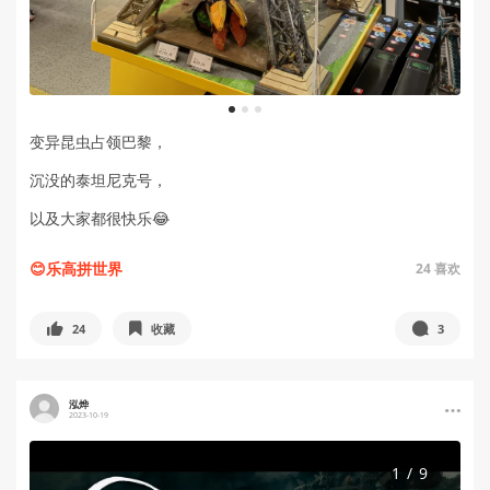
1
2
3
变异昆虫占领巴黎，
沉没的泰坦尼克号，
以及大家都很快乐😂
😊乐高拼世界
24
喜欢
24
收藏
3
泓烨
2023-10-19
1
/
9