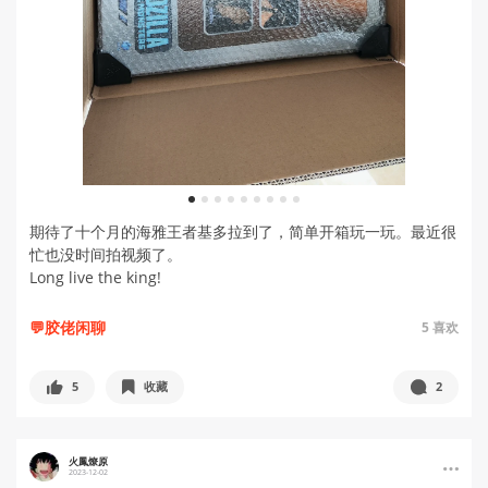
1
2
3
4
5
6
7
8
9
期待了十个月的海雅王者基多拉到了，简单开箱玩一玩。最近很
忙也没时间拍视频了。
Long live the king!
💬胶佬闲聊
5
喜欢
5
收藏
2
火鳳燎原
2023-12-02