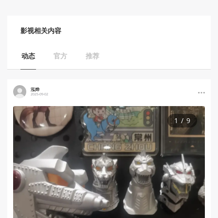
影视
相关内容
动态
官方
推荐
泓烨
2025-09-02
1
/
9