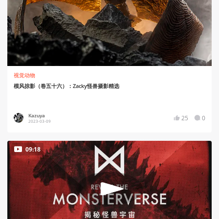
视觉动物
模风掠影（卷五十六）：Zacky怪兽摄影精选
Kazuya
25
0
2023-03-09
09:18