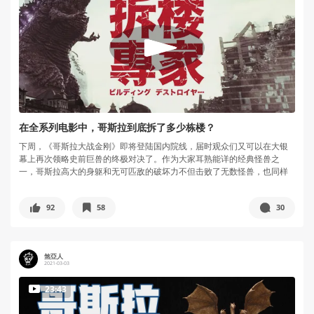
在全系列电影中，哥斯拉到底拆了多少栋楼？
下周，《哥斯拉大战金刚》即将登陆国内院线，届时观众们又可以在大银
幕上再次领略史前巨兽的终极对决了。作为大家耳熟能详的经典怪兽之
一，哥斯拉高大的身躯和无可匹敌的破坏力不但击败了无数怪兽，也同样
摧毁了数以...
92
58
30
煞亞人
2021-03-03
23:43