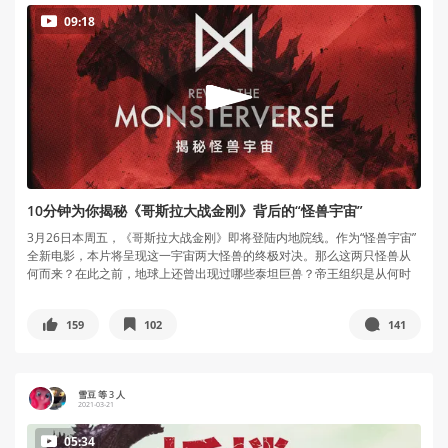
09:18
10分钟为你揭秘《哥斯拉大战金刚》背后的“怪兽宇宙”
3月26日本周五，《哥斯拉大战金刚》即将登陆内地院线。作为“怪兽宇宙”
全新电影，本片将呈现这一宇宙两大怪兽的终极对决。那么这两只怪兽从
何而来？在此之前，地球上还曾出现过哪些泰坦巨兽？帝王组织是从何时
开...
159
102
141
雪豆 等 3 人
2021-03-21
05:34