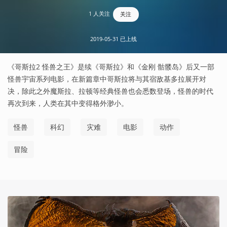
1 人关注
关注
2019-05-31 已上线
《哥斯拉2 怪兽之王》是续《哥斯拉》和《金刚 骷髅岛》后又一部
怪兽宇宙系列电影，在新篇章中哥斯拉将与其宿敌基多拉展开对
决，除此之外魔斯拉、拉顿等经典怪兽也会悉数登场，怪兽的时代
再次到来，人类在其中变得格外渺小。
怪兽
科幻
灾难
电影
动作
冒险