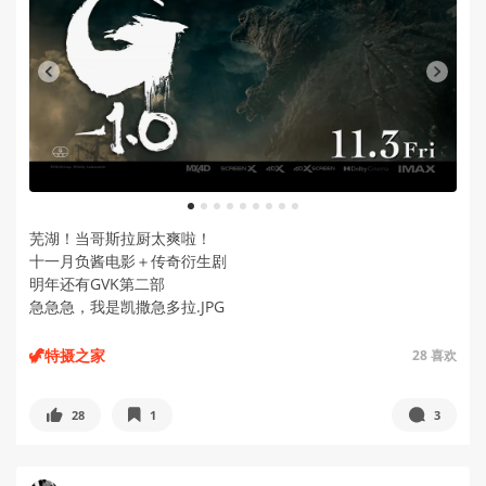
1
2
3
4
5
6
7
8
9
芜湖！当哥斯拉厨太爽啦！
十一月负酱电影＋传奇衍生剧
明年还有GVK第二部
急急急，我是凯撒急多拉.JPG
🦖特摄之家
28
喜欢
28
1
3