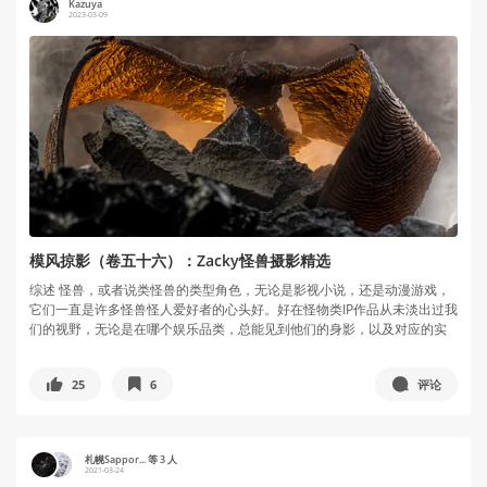
Kazuya
2023-03-09
模风掠影（卷五十六）：Zacky怪兽摄影精选
综述 怪兽，或者说类怪兽的类型角色，无论是影视小说，还是动漫游戏，
它们一直是许多怪兽怪人爱好者的心头好。好在怪物类IP作品从未淡出过我
们的视野，无论是在哪个娱乐品类，总能见到他们的身影，以及对应的实
体...
25
6
评论
札幌Sappor... 等 3 人
2021-03-24