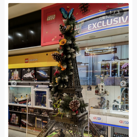
1
/
3