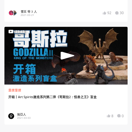
雪豆 等 3 人
92
30
2021-03-21
23:43
显摆显摆
开箱丨Art Spirits激造系列第二弹《哥斯拉2：怪兽之王》盲盒
煞亞人
8
0
2021-03-03