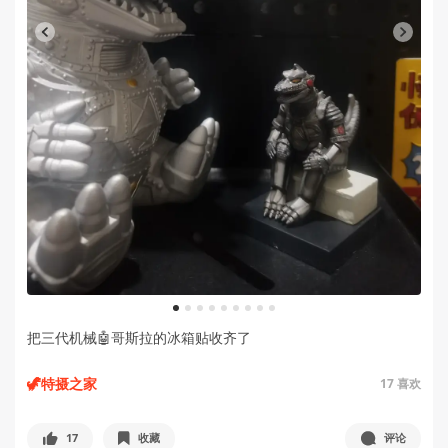
1
2
3
4
5
6
7
8
9
把三代机械🤖哥斯拉的冰箱贴收齐了
🦖特摄之家
17
喜欢
17
收藏
评论