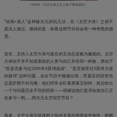
1994年《太空大侠之天上地下唯我是听》
“动画+真人”这种破次元的玩儿法，在《太空大侠》之前不
是没人做过。难得的是，收看这档节目你会有一种奇怪的感
觉。
首先，主持人太空大侠与嘉宾的互动总是极为尴尬的。太空
大侠似乎并不知道面前的人类与自己并非同一种族，类似于
“您是否参与过20XX年X星球战役”、“是否接受过X星球大使
的接待”这种问题，会在节目中频频出现；而嘉宾的回答也
总是驴唇不对马嘴：他们经常会盯着屏幕五秒钟，然后给出
一个与问题完全不符的回答——很难说他们是否知道自己正
在参与一档……跨次元太空综艺节目？
再者，太空大侠与其搭档之间的关系也明显有些奇怪：螳螂 