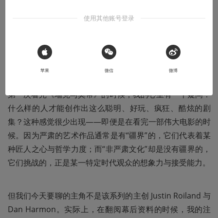
swim] 的前世今生
使用其他账号登录
crazy, funny, smart, cool = [adult swim]
2018-11-26
开开开开
 Sign in with Apple
苹果
微信
微博
第一次看完《瑞克与莫蒂》的时候，我的心里有一个疑问：
什么样的人才能创作出这么聪明、好玩、疯狂、酷炫的剧
集？这种感觉很少出现——即便是在看完一部伟大电影的时
候。因为严肃的艺术作品通常是有“疆界”的，它们代表着某
种匠人之心与哲学力度；而“非严肃文化”却是没有疆界的，
它们挑战的，正是某一特定时代观众的想象力与接受能力。
但我们今天要聊的主角不是该系列的主创 Justin Roiland 与 
Dan Harmon。实际上，在翻阅幕后资料的时候，我的注