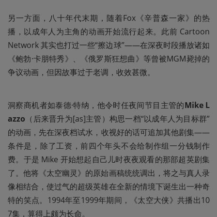
另一方面，八十年代末期，随着Fox《辛普森一家》的热
播，以成年人为主角的动画开始流行起来。此前 Cartoon 
Network 其实也打过一些“擦边球”——在深夜时段播放诸如
《鲍勃·卡朋特秀》、《俄罗斯狂想曲》等曾被MGM毙掉的
争议动画，但因故事过于老调，收效甚微。
洞察商机者如泰德·特纳，他令时任夜间节目主管的
Mike L
azzo
（后来晋升为[as]主管）构思一档“以成年人为目标群”
的动画，先在深夜档试水，收视好的话可追加其他剧集——
条件是，除了工资，前四个年头不会给制作组一分钱制作
费。于是 Mike 开始想起自己儿时夜夜观看的那部超英剧集
了。他将《太空幽灵》的原始画稿统统调出，将之与真人录
像相结合，使过气的超级英雄在全新的情境下诞生出一种奇
特的笑点。1994年至1999年期间，《太空大侠》共播出10
7集，算得上颇为长命。