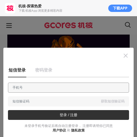
机核-探索热爱
下载APP
下载 机核App 浏览更多精彩内容
短信登录
密码登录
获取短信验证码
登录 / 注册
知识挖掘机
未登录手机号验证后将自动注册登录， 注册即表明你已同意
美国夜间动画帝国崛起史 —— [adult
用户协议
和
隐私政策