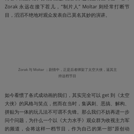
Zorak 永远在接下茬儿，“制片人” Moltar 则经常打断节
目，滔滔不绝地对观众发表自己莫名其妙的演讲。
 Zorak 与 Moltar ；剧情中，正是后者绑架了太空大侠，逼其主
持这档节目
如今看惯了各式成动画的我们，其实完全可以 get 到《太空
大侠》的风格与笑点，然而在当时，集讽刺、恶搞、解构、
拼贴为一体的玩儿法不可谓不先锋。那么我们不妨再进一步
问个问题，为什么一个以《大力水手》观众群为收视主力军
的频道，会将这样一档节目，作为自己的第一部“原创动