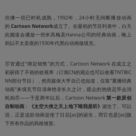
仿佛一切已时机成熟，1992年，24小时无间断播放动画
的
 Cartoon Network
成立了。在最初的节目列表中，白天
此频道会播放一些米高梅及Hanna公司的经典动画，晚上
则以不太卖座的1930年代黑白动画做填充。
尽管通过“绑定销售”的方式，Cartoon Network 在成立之
初获得了不俗的收视率（订阅CN的观众也可以收看TNT和C
NN部分节目），然而媒体大亨自己也知道，仅靠“重播经典
动画”来填充节目清单绝非长久之计，观众的热情迟早会消
耗殆尽——于是两年以后，Cartoon Network 
第一款原创
自制动画
：
《太空大侠之天上地下唯我是听》
诞生了。可以
说，正是这款动画促使了日后[as]的诞生，而它也是[as]旗
下所有作品的风格雏形。