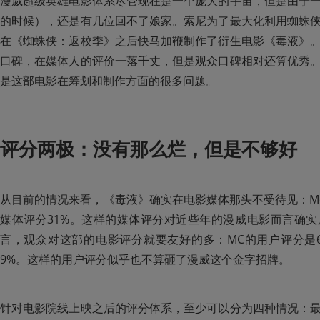
漫威超级英雄电影体系尽管现在是一个庞大的宇宙，但是由于
的时候），还是有几位回不了娘家。索尼为了最大化利用蜘蛛
在《蜘蛛侠：返校季》之后快马加鞭制作了衍生电影《毒液》
口碑，在媒体人的评价一落千丈，但是观众口碑相对还算优秀
是这部电影在筹划和制作方面的很多问题。
评分两极：没有那么烂，但是不够好
从目前的情况来看，《毒液》确实在电影媒体那头不受待见：Metac
媒体评分31%。这样的媒体评分对近些年的漫威电影而言确
言，观众对这部的电影评分就要友好的多：MC的用户评分是6
9%。这样的用户评分似乎也不算砸了漫威这个金字招牌。
针对电影院线上映之后的评分体系，至少可以分为四种情况：