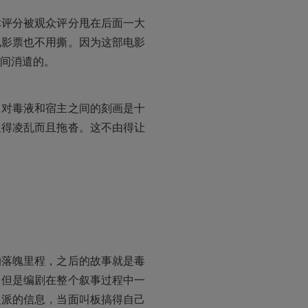
体评分被观众评分甩在后面一大
电影票也不用撕。因为这部电影
间消遣的。
角对毒液和宿主之间的刻画是十
显得凌乱而且拖沓。这不由得让
的落魄里程，之后的故事就是毒
，但是编剧在整个叙事过程中一
反派的信息，当面叫板搞得自己