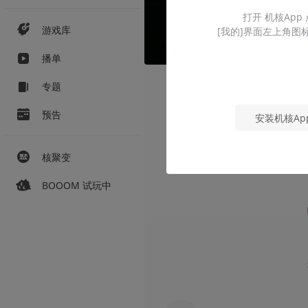
打开 机核App
游戏库
[我的]界面左上角图
播单
专题
预告
安装机核Ap
核聚变
BOOOM 试玩中