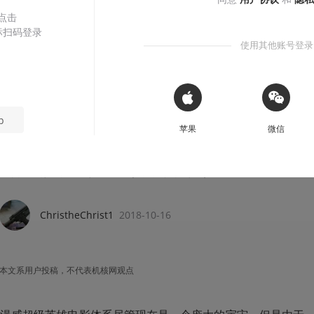
 点击
标扫码登录
使用其他账号登录
有感而发
 Sign in with Apple
p
苹果
微信
毒液变毒药？《Venom》差强
我们看的是毒液还是84？（内有部分剧透）
ChristheChrist1
2018-10-16
本文系用户投稿，不代表机核网观点