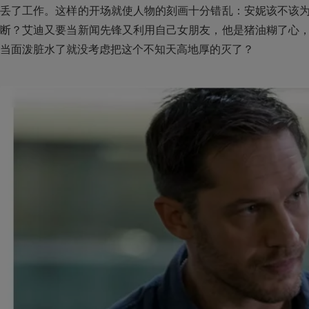
丢了工作。这样的开场就使人物的刻画十分错乱：安妮该不该
断？艾迪又要当新闻先锋又利用自己女朋友，他是猪油糊了心
当面泼脏水了就没考虑把这个不知天高地厚的灭了？