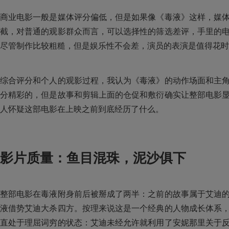
商业电影一般是媒体评分偏低，但是如果像《毒液》这样，媒
截，对普通的观影群众而言，可以选择性的筛选差评，手里的
尽管制作比较粗糙，但是娱乐性不会差，演员的表演是值得花时
综合评分和个人的观影过程，我认为《毒液》的动作场面和主
分精彩的，但是故事和剪辑上面的仓促和敷衍确实让整部电影
人怀疑这部电影在上映之前到底经历了什么。
影片质量：鱼目混珠，泥沙俱下
整部电影在毒液附身前后被掰成了两半：之前的故事属于艾迪
液借势艾迪大杀四方。按理来说这是一个经典的人物成长体系
直处于理屈词穷的状态：艾迪未经允许就利用了安妮那里关于