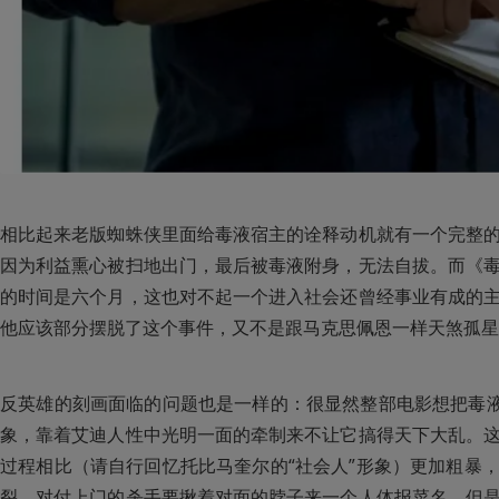
相比起来老版蜘蛛侠里面给毒液宿主的诠释动机就有一个完整
因为利益熏心被扫地出门，最后被毒液附身，无法自拔。而《
的时间是六个月，这也对不起一个进入社会还曾经事业有成的
他应该部分摆脱了这个事件，又不是跟马克思佩恩一样天煞孤星
反英雄的刻画面临的问题也是一样的：很显然整部电影想把毒液
象，靠着艾迪人性中光明一面的牵制来不让它搞得天下大乱。
过程相比（请自行回忆托比马奎尔的“社会人”形象）更加粗暴
裂。对付上门的杀手要揪着对面的脖子来一个人体报菜名，但