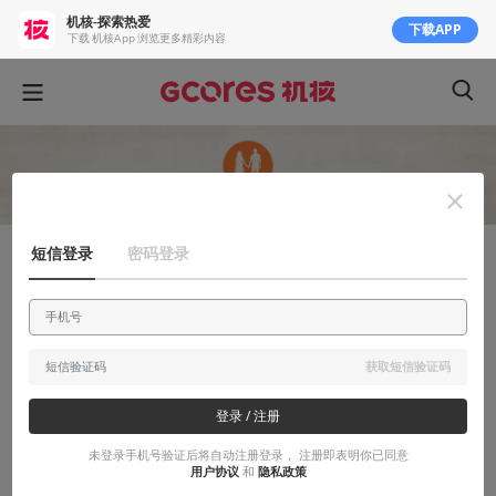
机核-探索热爱
下载APP
下载 机核App 浏览更多精彩内容
短信登录
密码登录
安利大帝
被忽视的神作：《万众狂欢》深度解析
（下）
获取短信验证码
做为此游戏的全网最深度解析，通过三篇文章向你揭示宇宙本质系
列之完结篇。
登录 / 注册
未登录手机号验证后将自动注册登录， 注册即表明你已同意
2018-09-14
米老苏
用户协议
和
隐私政策