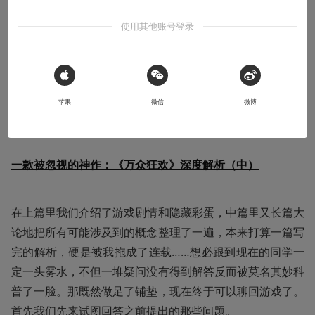
本文系用户投稿，不代表机核网观点
使用其他账号登录
承接上文
 Sign in with Apple
苹果
微信
微博
一款被忽视的神作：《万众狂欢》深度解析（上）
一款被忽视的神作：《万众狂欢》深度解析（中）
在上篇里我们介绍了游戏剧情和隐藏彩蛋，中篇里又长篇大
论地把所有可能涉及到的概念整理了一遍，本来打算一篇写
完的解析，硬是被我拖成了连载……想必跟到现在的同学一
定一头雾水，不但一堆疑问没有得到解答反而被莫名其妙科
普了一脸。那既然做足了铺垫，现在终于可以聊回游戏了。
首先我们先来试图回答之前提出的那些问题。