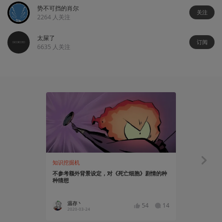
势不可挡的肖尔
关注
2264
人关注
太屎了
订阅
6635
人关注
知识挖掘机
资讯
不参考额外背景设定，对《死亡细胞》剧情的种
《死亡细胞
种猜想
周一开启
温存丶
小五_Kl
54
14
2020-03-24
2020-02