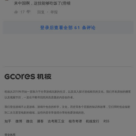
来中国啊，这技能够吃饭了(滑稽
・
17
回复
举报
登录后查看全部 61 条评论
机核从2010年开始一直致力于分享游戏玩家的生活，以及深入探讨游戏相关的文化。我们开发原创的播客
以及视频节目，一直在不断寻找民间高质量的内容创作者。
我们坚信游戏不止是游戏，游戏中包含的科学，文化，历史等各个层面的知识和故事，它们同时也会辐射
到二次元甚至电影的领域，这些内容非常值得分享给热爱游戏的您。
知乎
微博
微信
播客
吉考斯工业
核市奇谭
机核发行
RSS
营业执照