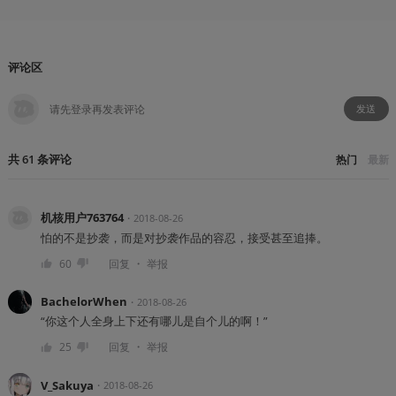
评论区
发送
共
61
条
评论
热门
最新
机核用户763764
・
2018-08-26
怕的不是抄袭，而是对抄袭作品的容忍，接受甚至追捧。
・
60
回复
举报
BachelorWhen
・
2018-08-26
“你这个人全身上下还有哪儿是自个儿的啊！”
・
25
回复
举报
V_Sakuya
・
2018-08-26