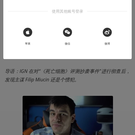
“《死亡细胞》评测抄袭”事件后续，一个抄
使用其他账号登录
袭惯犯
也许从他应聘 IGN 的那一刻起，抄袭已经开始了
 Sign in with Apple
2018-08-26
势不可挡的肖尔
苹果
微信
微博
导语：IGN 在对“《死亡细胞》评测抄袭事件”进行彻查后，
发现主谋 Filip Miucin 还是个惯犯。