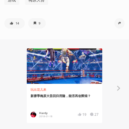
14
9
玩出花儿来
玩出花儿来
新赛季梅原大吾回归用隆，能否再创辉煌？
来看看韩国选手
机版》的吧
Hardy
Hardy
19
27
2018-01-18
2018-01