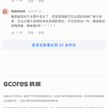
・
1
回复
举报
VLACULA
・
2018-07-24
梅老板现在不太看中名次了，而是更着眼于怎么更好的推广格斗游
戏，怎么让格斗游戏职业化发展的更好。不过还得说一句，梅老板还
是梅老板，梅老板NB！！！！！
・
1
回复
举报
登录后查看全部 25 条评论
机核从2010年开始一直致力于分享游戏玩家的生活，以及深入探讨游戏相关的文化。我们开发原创的播客
以及视频节目，一直在不断寻找民间高质量的内容创作者。