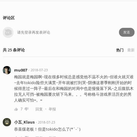
评论区
发送
共
25
条
评论
热门
最新
mu007
・
2018-07-23
梅园就是梅园啊~现在很多时候总是感觉他不温不火的~但谁火就灭谁
~去年tokido险些大满贯~开年就被打到哭~阴佛这赛季刚刚开始的时
候得意过一阵子~最后在和梅园的对局中也是慢慢落下风~之后腹肌木
拉无人可挡~被梅园屡次斩下马来。。。号称格斗游戏界活历史的男
人确实可怕=。=
・
7
回复
举报
小五_Klaus
・
2018-07-23
恭喜煤老板！但是tokido怎么了(*´-`)