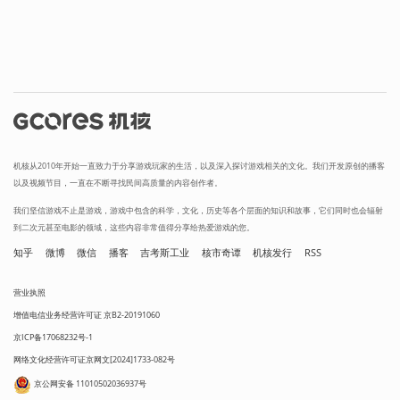
机核从2010年开始一直致力于分享游戏玩家的生活，以及深入探讨游戏相关的文化。我们开发原创的播客
以及视频节目，一直在不断寻找民间高质量的内容创作者。
我们坚信游戏不止是游戏，游戏中包含的科学，文化，历史等各个层面的知识和故事，它们同时也会辐射
到二次元甚至电影的领域，这些内容非常值得分享给热爱游戏的您。
知乎
微博
微信
播客
吉考斯工业
核市奇谭
机核发行
RSS
营业执照
增值电信业务经营许可证 京B2-20191060
京ICP备17068232号-1
网络文化经营许可证京网文[2024]1733-082号
京公网安备 11010502036937号