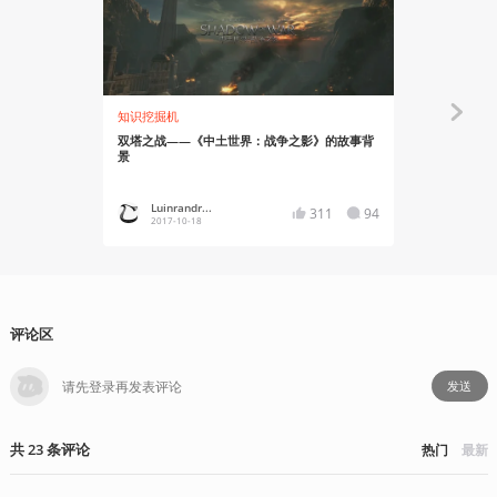
知识挖掘机
资讯
双塔之战——《中土世界：战争之影》的故事背
硅谷男主角
景
之影》，原
Luinrandr...
小五_Kl
311
94
2017-10-18
2017-10
评论区
发送
共
23
条
评论
热门
最新