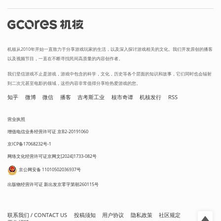
机核从2010年开始一直致力于分享游戏玩家的生活，以及深入探讨游戏相关的文化。我们开发原创的播客
以及视频节目，一直在不断寻找民间高质量的内容创作者。
我们坚信游戏不止是游戏，游戏中包含的科学，文化，历史等各个层面的知识和故事，它们同时也会辐射
到二次元甚至电影的领域，这些内容非常值得分享给热爱游戏的您。
知乎
微博
微信
播客
吉考斯工业
核市奇谭
机核发行
RSS
营业执照
增值电信业务经营许可证 京B2-20191060
京ICP备17068232号-1
网络文化经营许可证京网文[2024]1733-082号
京公网安备 11010502036937号
出版物经营许可证 新出发京零字第朝260115号
联系我们 / CONTACT US
投稿须知
用户协议
隐私政策
社区规定