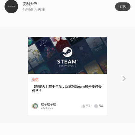
安利大帝
订阅
18469
人关注
资讯
资讯
【聊聊天】若干年后，玩家的Steam账号要何去
水墨风策略战
何从？
火热进行中
蛙子蛙子蛙
YT17
57
54
2024-05-21
2024-02