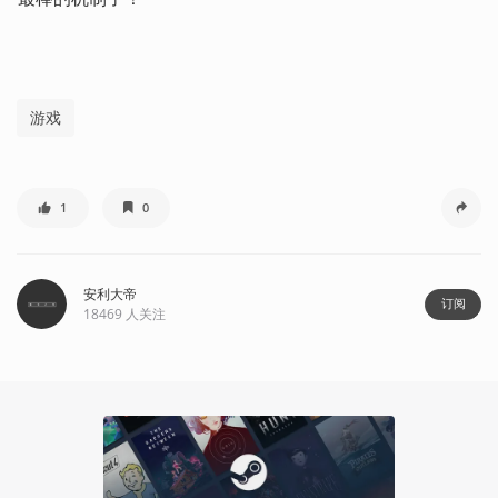
游戏
1
0
安利大帝
订阅
18469
人关注