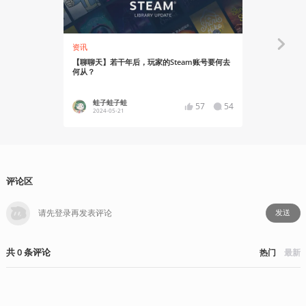
资讯
资讯
【聊聊天】若干年后，玩家的Steam账号要何去
水墨风策略战
何从？
火热进行中
蛙子蛙子蛙
YT17
57
54
2024-05-21
2024-02
评论区
发送
共
0
条
评论
热门
最新