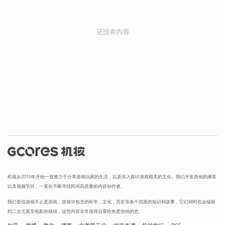
还没有内容
机核从2010年开始一直致力于分享游戏玩家的生活，以及深入探讨游戏相关的文化。我们开发原创的播客
以及视频节目，一直在不断寻找民间高质量的内容创作者。
我们坚信游戏不止是游戏，游戏中包含的科学，文化，历史等各个层面的知识和故事，它们同时也会辐射
到二次元甚至电影的领域，这些内容非常值得分享给热爱游戏的您。