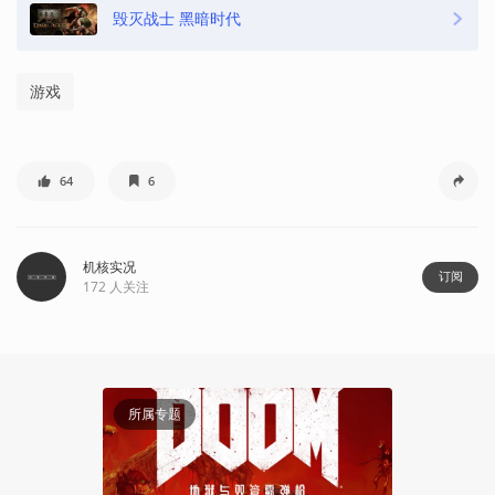
毁灭战士 黑暗时代
游戏
64
6
机核实况
订阅
172
人关注
62:59
所属专题