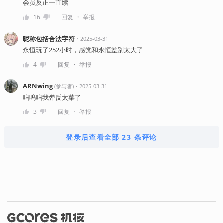
会员反正一直续
・
16
回复
举报
昵称包括合法字符
・
2025-03-31
永恒玩了252小时，感觉和永恒差别太大了
・
4
回复
举报
ARNwing
・
2025-03-31
(
参与者
)
呜呜呜我弹反太菜了
・
3
回复
举报
登录后查看全部 23 条评论