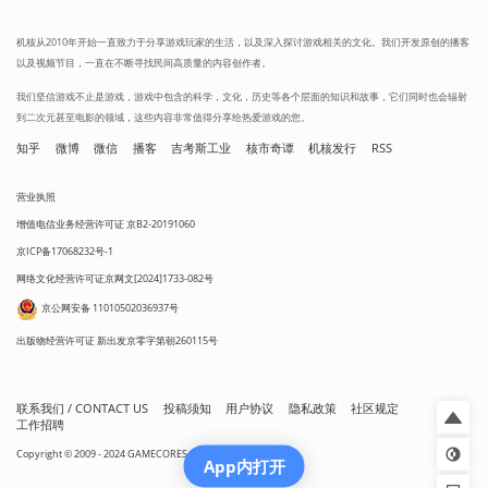
机核从2010年开始一直致力于分享游戏玩家的生活，以及深入探讨游戏相关的文化。我们开发原创的播客
以及视频节目，一直在不断寻找民间高质量的内容创作者。
我们坚信游戏不止是游戏，游戏中包含的科学，文化，历史等各个层面的知识和故事，它们同时也会辐射
到二次元甚至电影的领域，这些内容非常值得分享给热爱游戏的您。
知乎
微博
微信
播客
吉考斯工业
核市奇谭
机核发行
RSS
营业执照
增值电信业务经营许可证 京B2-20191060
京ICP备17068232号-1
网络文化经营许可证京网文[2024]1733-082号
京公网安备 11010502036937号
出版物经营许可证 新出发京零字第朝260115号
联系我们 / CONTACT US
投稿须知
用户协议
隐私政策
社区规定
工作招聘
Copyright © 2009 - 2024 GAMECORES. All Rights Reserved
App内打开