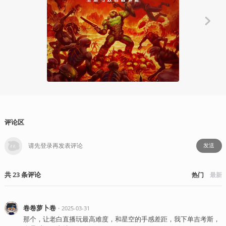
Gadio Wave
毁灭战士举
VOL.79
ARN
2025
评论区
发送
共
23
条
评论
热门
最新
卷卷萝卜卷
・
2025-03-31
那个，让老白直播玩最高难度，和星空的手感差距，我下单吉考斯，