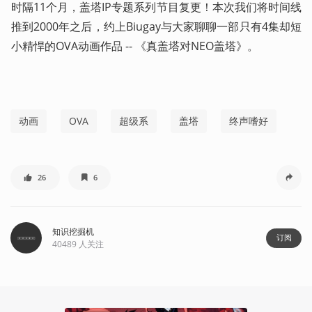
时隔11个月，盖塔IP专题系列节目复更！本次我们将时间线
推到2000年之后，约上Biugay与大家聊聊一部只有4集却短
小精悍的OVA动画作品 -- 《真盖塔对NEO盖塔》。
动画
OVA
超级系
盖塔
终声嗜好
26
6
知识挖掘机
订阅
40489
人关注