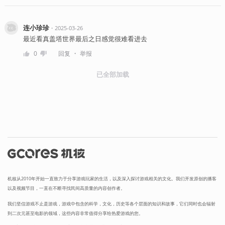
连小珍珍
・
2025-03-26
最近看真盖塔世界最后之日感觉很难看进去
・
0
回复
举报
已全部加载
机核从2010年开始一直致力于分享游戏玩家的生活，以及深入探讨游戏相关的文化。我们开发原创的播客
以及视频节目，一直在不断寻找民间高质量的内容创作者。
我们坚信游戏不止是游戏，游戏中包含的科学，文化，历史等各个层面的知识和故事，它们同时也会辐射
到二次元甚至电影的领域，这些内容非常值得分享给热爱游戏的您。