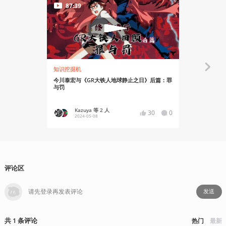
87:39
66:17
知识挖掘机
知识挖掘机
今川泰宏与《GR大铁人地球静止之日》后篇：罪
今川泰宏与
与罚
与子
Kazuya 等 2 人
Kaz
30
0
2024-05-08
2024
评论区
发送
共
1
条
评论
热门
最新