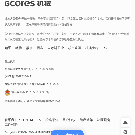
机核从2010年开始一直致力于分享游戏玩家的生活，以及深入探讨游戏相关的文化。我们开发原创的播客
以及视频节目，一直在不断寻找民间高质量的内容创作者。
我们坚信游戏不止是游戏，游戏中包含的科学，文化，历史等各个层面的知识和故事，它们同时也会辐射
到二次元甚至电影的领域，这些内容非常值得分享给热爱游戏的您。
知乎
微博
微信
播客
吉考斯工业
核市奇谭
机核发行
RSS
营业执照
增值电信业务经营许可证 京B2-20191060
京ICP备17068232号-1
网络文化经营许可证京网文[2024]1733-082号
京公网安备 11010502036937号
出版物经营许可证 新出发京零字第朝260115号
联系我们 / CONTACT US
投稿须知
用户协议
隐私政策
社区规定
工作招聘
Copyright © 2009 - 2024 GAMECORES. All Rights Reserved