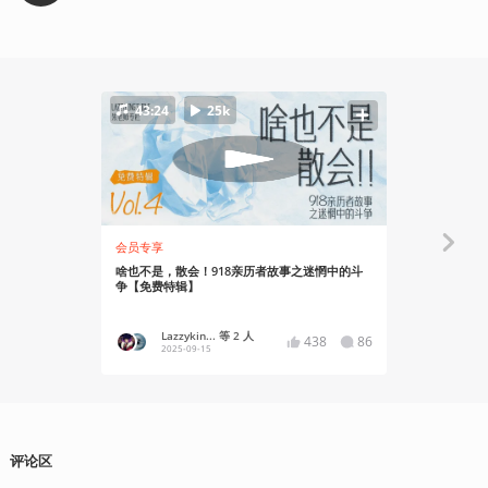
43:24
25k
46:19
会员专享
Gadio Spec
啥也不是，散会！918亲历者故事之迷惘中的斗
《流浪美食
争【免费特辑】
Lazzykin... 等 2 人
张科学
438
86
2025-09-15
2024-07
评论区