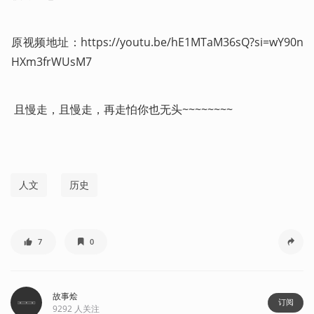
原视频地址：https://youtu.be/hE1MTaM36sQ?si=wY90n
HXm3frWUsM7
 且慢走，且慢走，再走怕你也无头~~~~~~~~ 
人文
历史
7
0
故事烩
订阅
9292
人关注