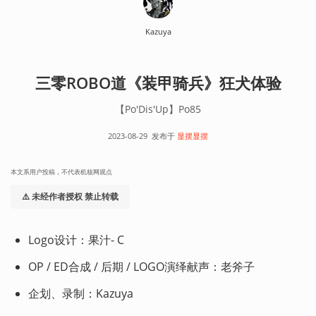
Kazuya
三零ROBO道《装甲骑兵》狂犬体验
【Po'Dis'Up】Po85
2023-08-29
发布于
显摆显摆
本文系用户投稿，不代表机核网观点
⚠️ 未经作者授权 禁止转载
Logo设计：果汁- C
OP / ED合成 / 后期 / LOGO演绎献声：老斧子
企划、录制：Kazuya