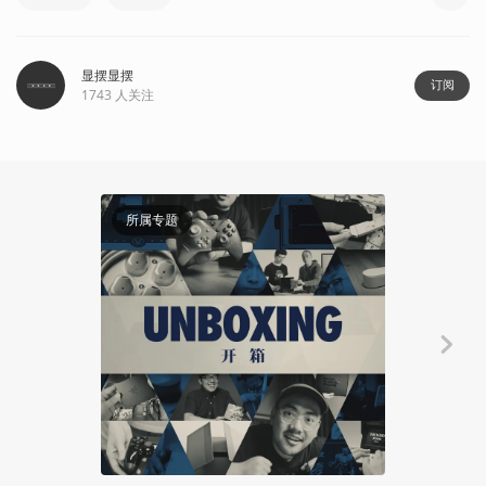
显摆显摆
订阅
1743
人关注
16:00
所属专题
显摆显摆
万代收藏部
Kazuy
2024-04