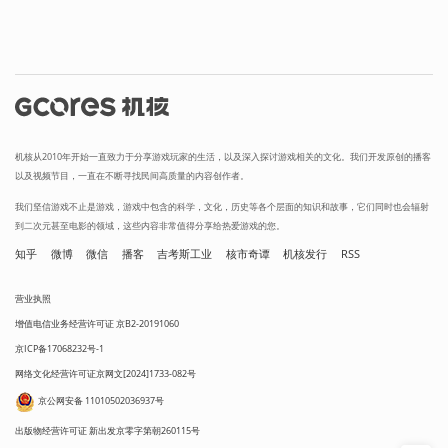
机核从2010年开始一直致力于分享游戏玩家的生活，以及深入探讨游戏相关的文化。我们开发原创的播客
以及视频节目，一直在不断寻找民间高质量的内容创作者。
我们坚信游戏不止是游戏，游戏中包含的科学，文化，历史等各个层面的知识和故事，它们同时也会辐射
到二次元甚至电影的领域，这些内容非常值得分享给热爱游戏的您。
知乎
微博
微信
播客
吉考斯工业
核市奇谭
机核发行
RSS
营业执照
增值电信业务经营许可证 京B2-20191060
京ICP备17068232号-1
网络文化经营许可证京网文[2024]1733-082号
京公网安备 11010502036937号
出版物经营许可证 新出发京零字第朝260115号