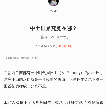
胡老哲
中土世界究竟在哪？
《指环王2》幕后故事
2023-03-23
发布于
知识挖掘机
本文系用户投稿，不代表机核网观点
在新西兰南部有一个叫做周日山（Mt Sunday）的小土丘，
这座小山的远处就是一片巍峨的雪山，正是托尔金笔下洛汗
国首都的样貌，分毫不差。
工作人员拍下了照片带回去，概念设计师艾伦·李看到后很