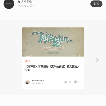
知识挖掘机
订阅
40489
人关注
32:46
资讯
知识挖掘机
《指环王》背景新游《夏尔的传说》首支预告片
拿奖是奥斯
公布
bloodsaya
胡老哲
42
21
2023-09-22
2023-04