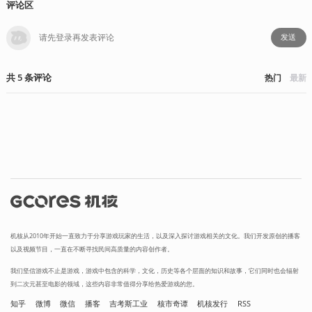
评论区
发送
共
5
条
评论
热门
最新
机核从2010年开始一直致力于分享游戏玩家的生活，以及深入探讨游戏相关的文化。我们开发原创的播客
以及视频节目，一直在不断寻找民间高质量的内容创作者。
我们坚信游戏不止是游戏，游戏中包含的科学，文化，历史等各个层面的知识和故事，它们同时也会辐射
到二次元甚至电影的领域，这些内容非常值得分享给热爱游戏的您。
知乎
微博
微信
播客
吉考斯工业
核市奇谭
机核发行
RSS