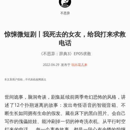
不思异
惊悚微短剧丨我死去的女友，给我打来求救
电话
《不思异：辞典3》EP05求救
2022-04-29
发布于
玩出花儿来
本文系用户投稿，不代表机核网观点
世间诡事，脑洞奇谈，剧集延续前两季奇幻恐怖的风格，讲
述了12个扑朔迷离的故事：发出奇怪语音的智能音箱、不
断生长如同拥有生命的假发、藏在床下的黑白照片、会自己
写作的傀儡娃娃、能冲刷掉一切的神奇洗衣机、从平行时空
打来的电话……每一个离奇故事，都是一段心有余悸的惊悚