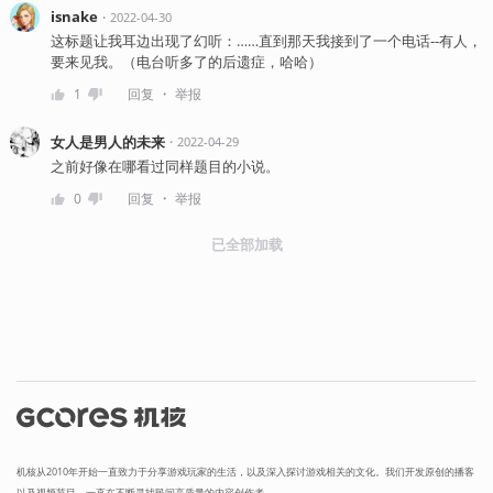
isnake
・
2022-04-30
这标题让我耳边出现了幻听：……直到那天我接到了一个电话--有人，
要来见我。（电台听多了的后遗症，哈哈）
・
1
回复
举报
女人是男人的未来
・
2022-04-29
之前好像在哪看过同样题目的小说。
・
0
回复
举报
已全部加载
机核从2010年开始一直致力于分享游戏玩家的生活，以及深入探讨游戏相关的文化。我们开发原创的播客
以及视频节目，一直在不断寻找民间高质量的内容创作者。