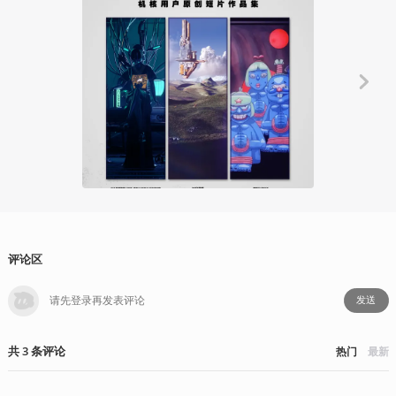
玩出花儿来
惊悚微短剧
再说
不思异
2022-05
评论区
发送
共
3
条
评论
热门
最新