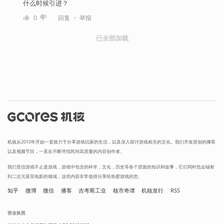
什么时候引进？
・
0
回复
举报
已全部加载
机核从2010年开始一直致力于分享游戏玩家的生活，以及深入探讨游戏相关的文化。我们开发原创的播客
以及视频节目，一直在不断寻找民间高质量的内容创作者。
我们坚信游戏不止是游戏，游戏中包含的科学，文化，历史等各个层面的知识和故事，它们同时也会辐射
到二次元甚至电影的领域，这些内容非常值得分享给热爱游戏的您。
知乎
微博
微信
播客
吉考斯工业
核市奇谭
机核发行
RSS
营业执照