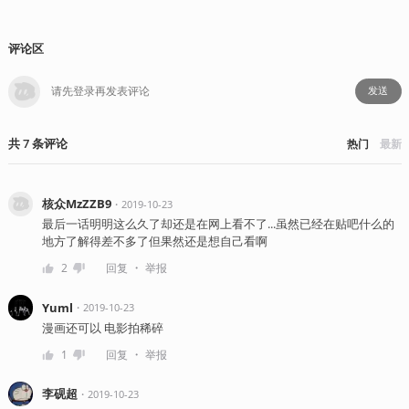
评论区
发送
共
7
条
评论
热门
最新
核众MzZZB9
・
2019-10-23
最后一话明明这么久了却还是在网上看不了...虽然已经在贴吧什么的
地方了解得差不多了但果然还是想自己看啊
・
2
回复
举报
Yuml
・
2019-10-23
漫画还可以 电影拍稀碎
・
1
回复
举报
李砚超
・
2019-10-23