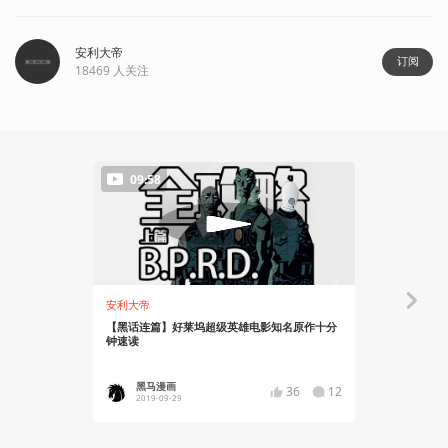
安利大帝
订阅
18469
人关注
09:58
安利大帝
安利大帝
【黑话连篇】好莱坞超级英雄电影知名原作十分
地狱男爵宇
钟速读
黑马漫画
黑马漫
36
12
2019-09-29
2019-08