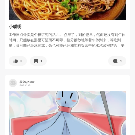
小聪明
工作日点外卖是个很讲究的活儿。 点早了，到的也早，然而还没有到午休
时间，只能放在那里可望而不可即，掐分踱秒地等着午休到来，等吃到
嘴，菜可能已经冰冰凉，饭也可能已经和塑料饭盒中的水汽紧密结合，要
么变得生...
6
1
1
核众XJXMO1
2025-01-25