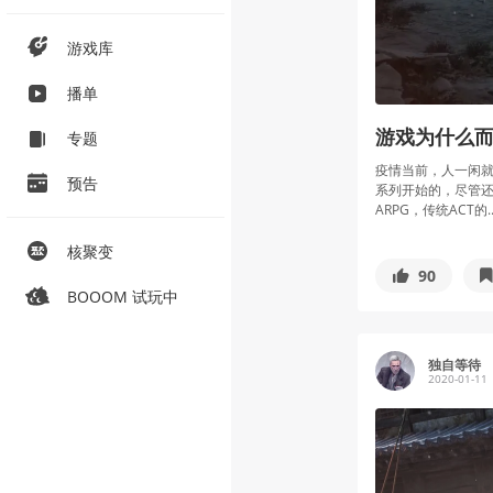
游戏库
播单
游戏为什么
专题
疫情当前，人一闲就
预告
系列开始的，尽管还
ARPG，传统ACT的..
核聚变
90
BOOOM 试玩中
独自等待
2020-01-11