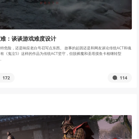
而难：谈谈游戏难度设计
特危险，还是响应老白号召写点东西。 故事的起因还是和网友谈论传统ACT和魂
有《鬼泣5》这样的作品为传统ACT坚守，但脱裤魔和圣塔摸鱼卡相继转型
.
172
114