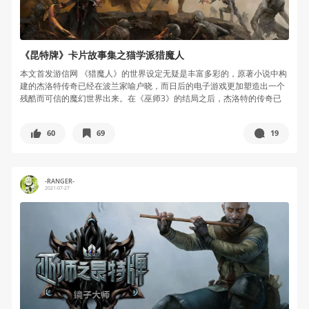
《昆特牌》卡片故事集之猫学派猎魔人
本文首发游信网 《猎魔人》的世界设定无疑是丰富多彩的，原著小说中构
建的杰洛特传奇已经在波兰家喻户晓，而日后的电子游戏更加塑造出一个
残酷而可信的魔幻世界出来。在《巫师3》的结局之后，杰洛特的传奇已
经告一...
60
69
19
-RANGER-
2021-07-27