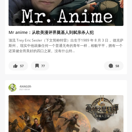
Mr anime：从欧美漫评界奠基人到弑亲杀人犯
顶流 Trey Eric Sesler（下文简称特雷）出生于1989 年 8 月 3 日， 德克萨
斯州 。现实中他就像任何一个普通无奇的青年一样，相貌平平，拥有一个
还算健全而美好的四口之家。没有什么特...
57
77
58
-RANGER-
2021-08-04