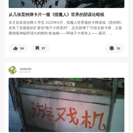
从几张昆特牌卡片一窥《猎魔人》世界的阴谋论暗线
本文首发游信网 0 序言 2020年6月，猎魔人世界观的卡牌游戏《昆特牌》
发售了其最新的扩展包“镜子大师系列”，总共新增了70张全新卡牌，主题
围绕着神秘而强大的刚特·欧迪姆——即镜子大师本人——展开。...
84
97
16
-RANGER-
2021-06-29