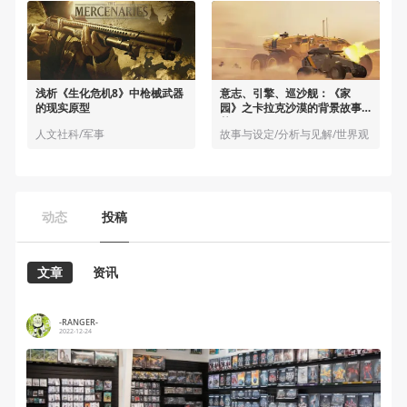
浅析《生化危机8》中枪械武器
意志、引擎、巡沙舰：《家
的现实原型
园》之卡拉克沙漠的背景故事
其三
人文社科/军事
故事与设定/分析与见解/世界观
动态
投稿
文章
资讯
-RANGER-
2022-12-24