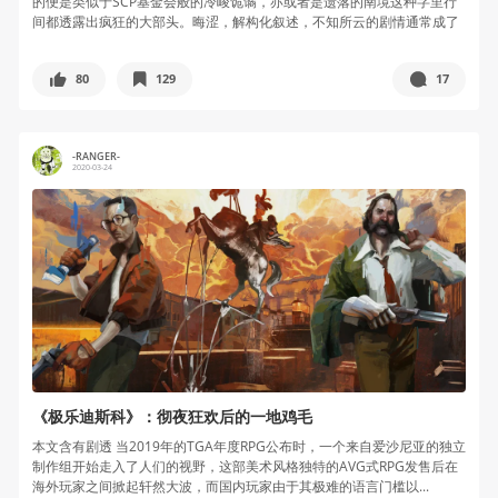
的便是类似于SCP基金会般的冷峻诡谲，亦或者是遗落的南境这种字里行
间都透露出疯狂的大部头。晦涩，解构化叙述，不知所云的剧情通常成了
大...
80
129
17
-RANGER-
2020-03-24
《极乐迪斯科》：彻夜狂欢后的一地鸡毛
本文含有剧透 当2019年的TGA年度RPG公布时，一个来自爱沙尼亚的独立
制作组开始走入了人们的视野，这部美术风格独特的AVG式RPG发售后在
海外玩家之间掀起轩然大波，而国内玩家由于其极难的语言门槛以...