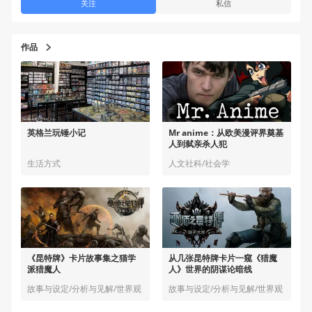
关注
私信
作品
英格兰玩锤小记
Mr anime：从欧美漫评界奠基
人到弑亲杀人犯
生活方式
人文社科/社会学
《昆特牌》卡片故事集之猫学
从几张昆特牌卡片一窥《猎魔
派猎魔人
人》世界的阴谋论暗线
故事与设定/分析与见解/世界观
故事与设定/分析与见解/世界观