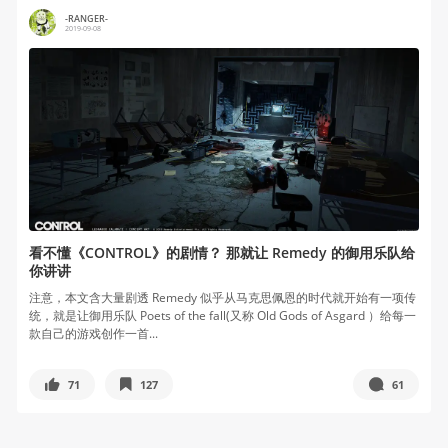
-RANGER-
2019-09-08
看不懂《CONTROL》的剧情？ 那就让 Remedy 的御用乐队给
你讲讲
注意，本文含大量剧透 Remedy 似乎从马克思佩恩的时代就开始有一项传
统，就是让御用乐队 Poets of the fall(又称 Old Gods of Asgard ）给每一
款自己的游戏创作一首...
71
127
61