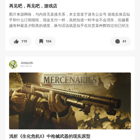
再见吧，再见吧，游戏店
图片来源网络，与内容无直接关系，本文首发于迷失公众号 游戏实体店似
乎和什么订阅报纸，现金支付一样，虽然知道一时半会不会消失，但越看
越有种最是夕阳美的感觉，换句话说就是似乎在欣赏某种辉煌过但已经注
定走向...
119
104
41
-RANGER-
2021-05-14
浅析《生化危机8》中枪械武器的现实原型