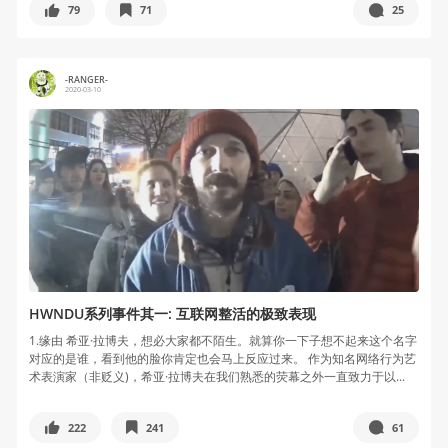
79
71
25
-RANGER-
2020-03-10
HWNDU系列事件其一: 互联网整活的极致表现
1.缘由 希亚·拉博夫，想必大家都不陌生。就算你一下子想不起来这个名字
对应的是谁，看到他的脸你肯定也会马上反应过来。 作为知名网络行为艺
术表演家（非贬义)，希亚·拉博夫在我们熟悉的荧幕之外一直致力于以...
222
241
61