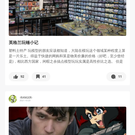
英格兰玩锤小记
塑料土特产 玩模型的朋友应该都知道，大陆在模玩这个领域某种程度上算
是一片乐土。得益于快捷的网购和算是物美价廉的价格（好吧，至少曾经
是)，相比西方国家，闲暇之余搞点模型玩玩实属是高性价比之选。 但是
玩模...
92
41
11
-RANGER-
2021-10-20