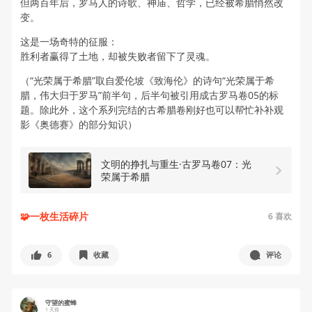
但两百年后，罗马人的诗歌、神庙、哲学，已经被希腊悄然改
变。
这是一场奇特的征服：
胜利者赢得了土地，却被失败者留下了灵魂。
（“光荣属于希腊”取自爱伦坡《致海伦》的诗句“光荣属于希
腊，伟大归于罗马”前半句，后半句被引用成古罗马卷05的标
题。除此外，这个系列完结的古希腊卷刚好也可以帮忙补补观
影《奥德赛》的部分知识）
文明的挣扎与重生·古罗马卷07：光
荣属于希腊
🧩一枚生活碎片
6
喜欢
6
收藏
评论
守望的蜜蜂
1 天前