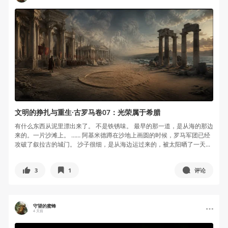
文明的挣扎与重生·古罗马卷07：光荣属于希腊
有什么东西从泥里漂出来了。 不是铁锈味。 最早的那一道，是从海的那边
来的。一片沙滩上。 …… 阿基米德蹲在沙地上画圆的时候，罗马军团已经
攻破了叙拉古的城门。 沙子很细，是从海边运过来的，被太阳晒了一天...
3
1
评论
守望的蜜蜂
4 天前