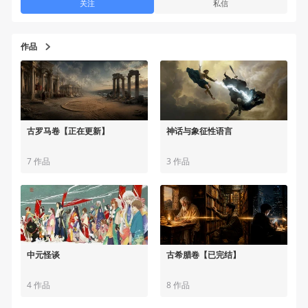
关注
私信
作品
古罗马卷【正在更新】
神话与象征性语言
7 作品
3 作品
中元怪谈
古希腊卷【已完结】
4 作品
8 作品