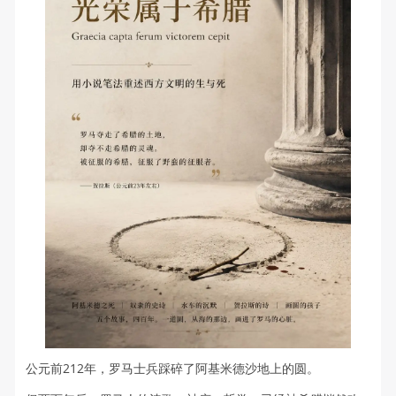
公元前212年，罗马士兵踩碎了阿基米德沙地上的圆。