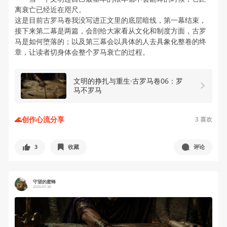
离衰亡已经近在咫尺。
这是目前古罗马卷我没写进正文里的底层暗线，第一幕结束，
接下来第二幕是两篇，会剖给大家看从文化和制度方面，古罗
马是如何堕落的；以及第三幕会以具体的人去具象化整卷的终
章，让读者切身体会整个罗马衰亡的过程。
文明的挣扎与重生·古罗马卷06：罗
马不罗马
🌊创作心流分享
3
喜欢
3
收藏
评论
守望的蜜蜂
2026-07-30