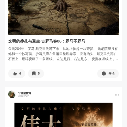
文明的挣扎与重生·古罗马卷06：罗马不罗马
公元284年，罗马 戴克里先蹲下来，从地上捡起一块碎炭。 元老院里只有
他和一个抄写员。抄写员蹲在角落里整理卷宗，没有抬头。戴克里先蹲在
石板上，用碎炭画了一条竖线。 左边是西。右边是东。 炭搁在竖线上，...
6
5
评论
守望的蜜蜂
2026-07-27