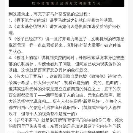
到这篇为止，写完了罗马外部变质的全过程：
1.《吞下流亡者的城》讲罗马建城之初就自带暴力的基因。
2.《迦太基必须毁灭》讲罗马如何因恐惧而加速变质的扩张心
理。
3.《骰子已经掷下》讲一旦打开暴力黑匣子，文明机制的堕落是
像滚雪球一样一点点累积起来，直到有外部力量要打破这种临
界状态。
4.《被缝上的嘴》讲机制失控的同时，外部检索系统本身也被堕
落的机制裹挟，即便他看到了问题，但问题已成为现实运作的
基础。这也就是西塞罗悲剧具体的象征意义。
5.《伟大归于罗马》，这篇题目取自爱伦坡《致海伦》诗句“光
荣属于希腊，伟大归于罗马”，初看它是光的、亮的、热血的，
但其实这种光鲜的外表是建立在前四篇的鲜血之上，底下的东
西全部都变质了——新甲禁锢了人的自由、元老自己禁声、屋
大维选择性地说真相……所有人都在高呼“新罗马好”，但每个人
都在用自己的信息茧房在疯狂说服自己（凯旋式里每个人都在
欢呼，但每个人的视角都不是统一的）
6.《罗马不罗马》就是剖开所谓“新罗马”的内核给你们看，偌大
的帝国早已失去灵魂，东西分治只是加速暴露了它内在的问题
——当一个文明连自己最基本的根本都不会翻译的时候，它距