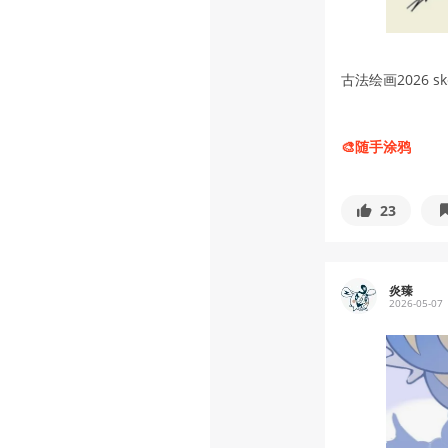
古法绘画2026 ske
🎨随手涂鸦
23
炎臻
2026-05-07