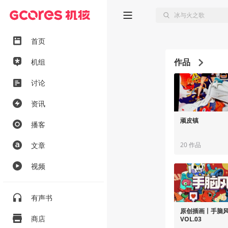
首页
作品
机组
讨论
资讯
顽皮镇
播客
文章
20 作品
视频
有声书
原创插画丨手脑
商店
VOL.03