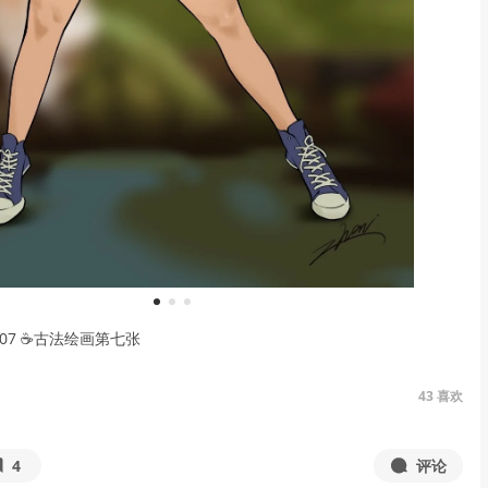
1
2
3
No.07 ☕️古法绘画第七张
43
喜欢
4
评论