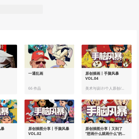
一通乱画
原创插画丨手脑风暴
VOL.04
66 作品
美术与设计/个人原创/插画
风暴
原创插图分享丨手脑风暴
原创插图分享丨又到了
VOL.02
“想画什么就画什么”的快
乐时光！