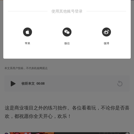
使用其他账号登录
创作笔记
原创插图分享丨手脑风暴 VOL.02
啊哈！各位好。
 Sign in with Apple
苹果
微信
微博
2021-11-03
炎臻
本文系用户投稿，不代表机核网观点
收听本文
00:08
这是商业项目之外的练习拙作。各位看着玩，不论你是否喜
欢，都祝愿你全天开心，欢乐！