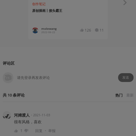
创作笔记
创作笔记
原创插画丨接头霸王
一个杂食者
molewang
炎臻
126
11
2022-06-22
2021-01
评论区
发送
共
10
条
评论
热门
最新
河姆渡人
・
2021-11-03
很有风格，喜欢
・
1
回复
举报