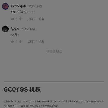
LYNX峰峰
・
2021-11-03
China Max！！！
・
1
回复
举报
诘sin
・
2021-11-03
好看！
・
1
回复
举报
已全部加载
机核从2010年开始一直致力于分享游戏玩家的生活，以及深入探讨游戏相关的文化。我们开发原创的播客
以及视频节目，一直在不断寻找民间高质量的内容创作者。