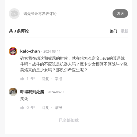
发送
共
3
条
评论
热门
最新
kalo-chan
・
2024-08-11
确实我在想这和标题的时候，就在想怎么定义...eva的算是战
斗吗？战斗的不应该是机器人吗？魔卡少女樱算不算战斗？晓
美焰真的是少女吗？那凯尔希医生呢？
・
1
回复
举报
吓得我到处爬
・
2024-08-11
笑死
・
0
回复
举报
已全部加载