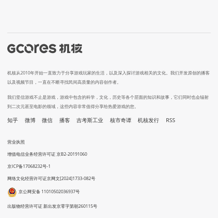
机核从2010年开始一直致力于分享游戏玩家的生活，以及深入探讨游戏相关的文化。我们开发原创的播客
以及视频节目，一直在不断寻找民间高质量的内容创作者。
我们坚信游戏不止是游戏，游戏中包含的科学，文化，历史等各个层面的知识和故事，它们同时也会辐射
到二次元甚至电影的领域，这些内容非常值得分享给热爱游戏的您。
知乎
微博
微信
播客
吉考斯工业
核市奇谭
机核发行
RSS
营业执照
增值电信业务经营许可证 京B2-20191060
京ICP备17068232号-1
网络文化经营许可证京网文[2024]1733-082号
京公网安备 11010502036937号
出版物经营许可证 新出发京零字第朝260115号