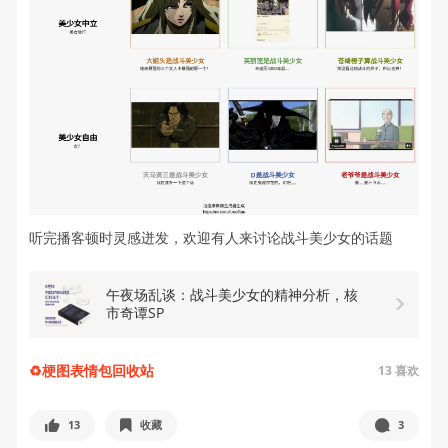
听完播客顿时灵感迸发，欢迎有人来讨论战斗美少女的话题
午夜场乱谈：战斗美少女的精神分析，核
市奇谭SP
♻️梗图表情包回收站
13
喜欢
13
收藏
3