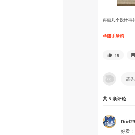
再画几个设计再
🎨随手涂鸦
18
共
5
条
评论
Diid2
好看！