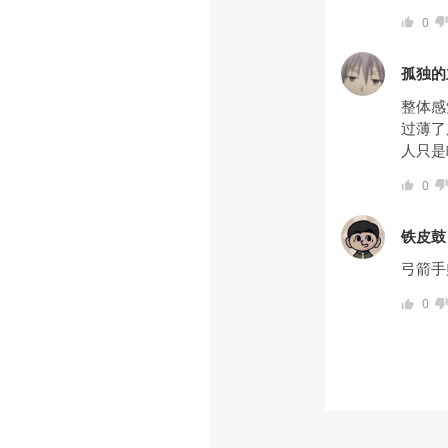
0
孤独的
整体感
过薄了
人只是
0
铁皮鼓
弓箭手
0