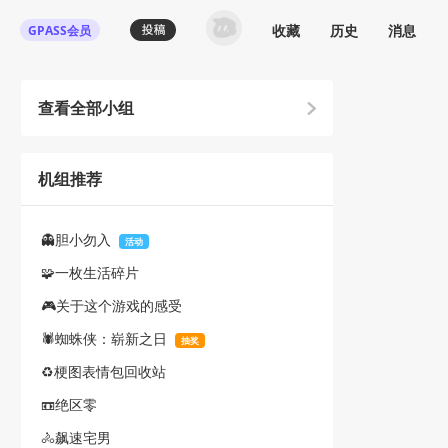
收藏
历史
消息
GPASS会员
查看全部小组
机组推荐
👻胆小勿入
活动
🧩一枚生活碎片
🎮关于这个游戏的感受
🕷️蜘蛛侠：崭新之日
抽奖
♻️梗图表情包回收站
📼绝区零
🚴飙速宅男