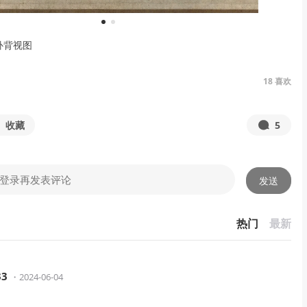
1
2
补背视图
18
喜欢
收藏
5
发送
热门
最新
33
・
2024-06-04