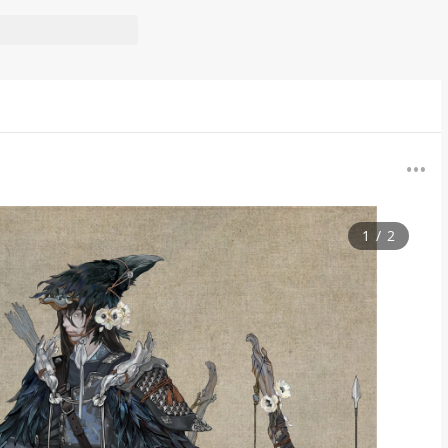
1
/
2