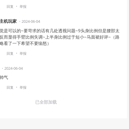
・
回复
举报
主机玩家
・
2024-06-04
觉是可以的~要苛求的话有几处透视问题~9头身比例但是腰部太
反而显得手臂比例失调~上半身比例过于短小~马面裙好评~（路
略看了一下希望不要恼怒）
・
回复
举报
・
2024-06-04
帅气
・
回复
举报
已全部加载