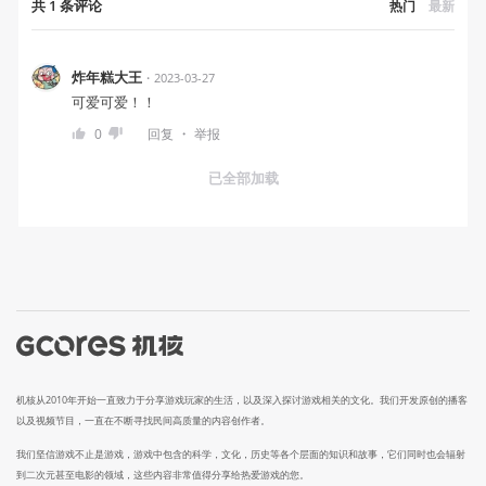
共
1
条
评论
热门
最新
炸年糕大王
・
2023-03-27
可爱可爱！！
・
0
回复
举报
已全部加载
机核从2010年开始一直致力于分享游戏玩家的生活，以及深入探讨游戏相关的文化。我们开发原创的播客
以及视频节目，一直在不断寻找民间高质量的内容创作者。
我们坚信游戏不止是游戏，游戏中包含的科学，文化，历史等各个层面的知识和故事，它们同时也会辐射
到二次元甚至电影的领域，这些内容非常值得分享给热爱游戏的您。