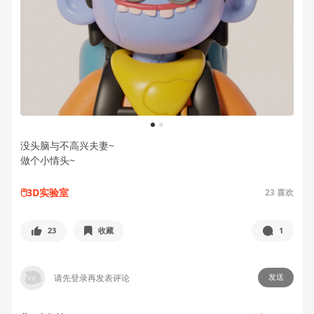
1
2
没头脑与不高兴夫妻~
做个小情头~
🖱️3D实验室
23
喜欢
23
收藏
1
发送