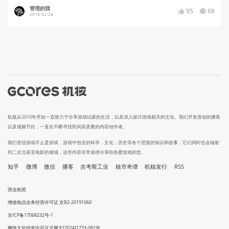
管理的我
95
68
2018-02-28
机核从2010年开始一直致力于分享游戏玩家的生活，以及深入探讨游戏相关的文化。我们开发原创的播客
以及视频节目，一直在不断寻找民间高质量的内容创作者。
我们坚信游戏不止是游戏，游戏中包含的科学，文化，历史等各个层面的知识和故事，它们同时也会辐射
到二次元甚至电影的领域，这些内容非常值得分享给热爱游戏的您。
知乎
微博
微信
播客
吉考斯工业
核市奇谭
机核发行
RSS
营业执照
增值电信业务经营许可证 京B2-20191060
京ICP备17068232号-1
网络文化经营许可证京网文[2024]1733-082号