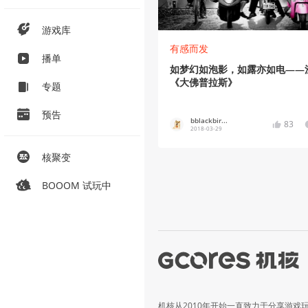
游戏库
有感而发
播单
如梦幻如泡影，如露亦如电——
《大佛普拉斯》
专题
预告
bblackbir...
83
2018-03-29
核聚变
BOOOM 试玩中
机核从2010年开始一直致力于分享游戏