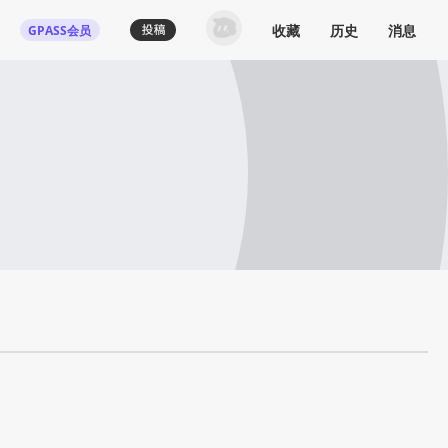
收藏
历史
消息
GPASS会员