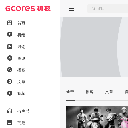
首页
机组
讨论
资讯
播客
文章
全部
播客
文章
视频
有声书
商店