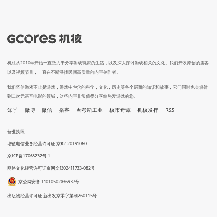
机核从2010年开始一直致力于分享游戏玩家的生活，以及深入探讨游戏相关的文化。我们开发原创的播客
以及视频节目，一直在不断寻找民间高质量的内容创作者。
我们坚信游戏不止是游戏，游戏中包含的科学，文化，历史等各个层面的知识和故事，它们同时也会辐射
到二次元甚至电影的领域，这些内容非常值得分享给热爱游戏的您。
知乎
微博
微信
播客
吉考斯工业
核市奇谭
机核发行
RSS
营业执照
增值电信业务经营许可证 京B2-20191060
京ICP备17068232号-1
网络文化经营许可证京网文[2024]1733-082号
京公网安备 11010502036937号
出版物经营许可证 新出发京零字第朝260115号