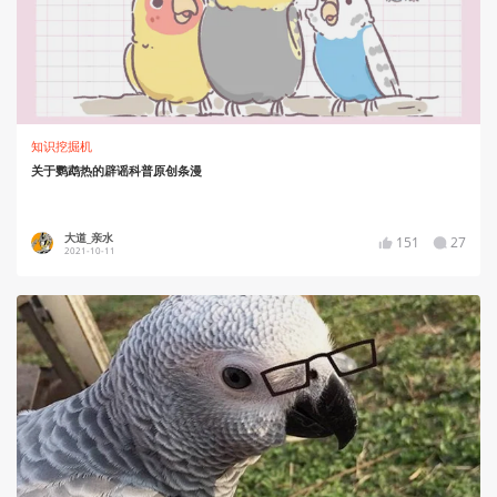
知识挖掘机
关于鹦鹉热的辟谣科普原创条漫
大道_亲水
151
27
2021-10-11