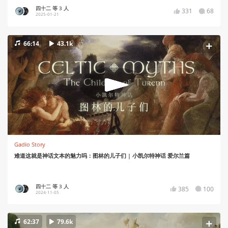
四十二 等 3 人
331
68
2025-01-21
66:14
43.1k
Gadio Story
难道这就是神话文本的魅力吗：图林的儿子们 | 小凯尔特神话 爱尔兰篇
四十二 等 3 人
385
100
2024-11-05
62:37
79.6k