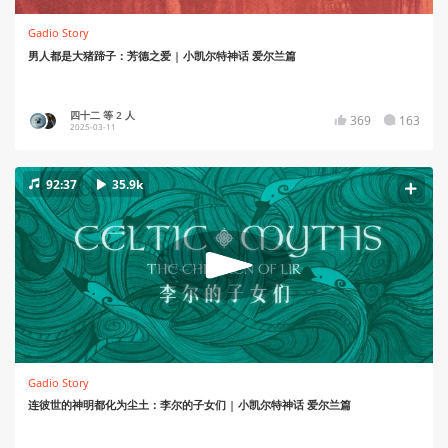
Gadio Story
男人都是大猪蹄子：芳德之爱 | 小凯尔特神话 爱尔兰篇
四十二 等 2 人
369
163
2025-03-11
92:37
35.9k
Gadio Story
连彼世的神明都化为尘土：李尔的子女们 | 小凯尔特神话 爱尔兰篇