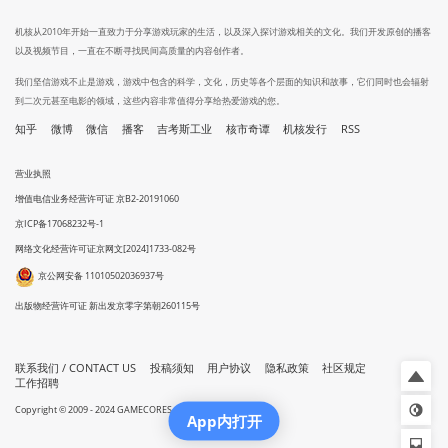
机核从2010年开始一直致力于分享游戏玩家的生活，以及深入探讨游戏相关的文化。我们开发原创的播客
以及视频节目，一直在不断寻找民间高质量的内容创作者。
我们坚信游戏不止是游戏，游戏中包含的科学，文化，历史等各个层面的知识和故事，它们同时也会辐射
到二次元甚至电影的领域，这些内容非常值得分享给热爱游戏的您。
知乎
微博
微信
播客
吉考斯工业
核市奇谭
机核发行
RSS
营业执照
增值电信业务经营许可证 京B2-20191060
京ICP备17068232号-1
网络文化经营许可证京网文[2024]1733-082号
京公网安备 11010502036937号
出版物经营许可证 新出发京零字第朝260115号
联系我们 / CONTACT US
投稿须知
用户协议
隐私政策
社区规定
工作招聘
Copyright © 2009 - 2024 GAMECORES. All Rights Reserved
App内打开