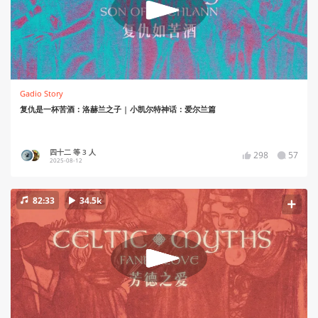
Gadio Story
复仇是一杯苦酒：洛赫兰之子 | 小凯尔特神话：爱尔兰篇
四十二 等 3 人
298
57
2025-08-12
82:33
34.5k