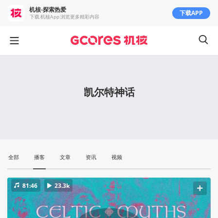
机核-探索热爱
下载APP
下载 机核App 浏览更多精彩内容
凯尔特神话
全部
播客
文章
资讯
视频
81:46
23.3k