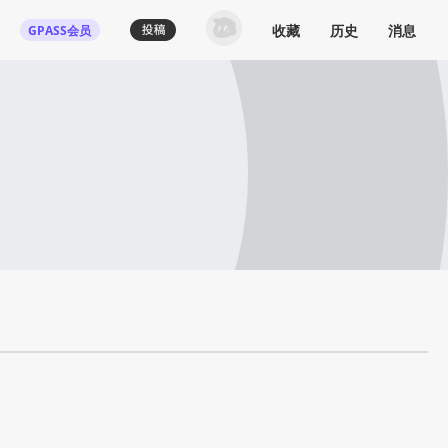
收藏
历史
消息
GPASS会员