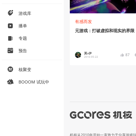
游戏库
有感而发
播单
元游戏：打破虚拟和现实的界限
专题
预告
莫v伊
87
2016-05-22
核聚变
BOOOM 试玩中
机核从2010年开始一直致力于分享游戏