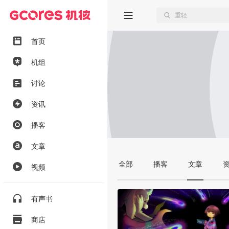
首页
机组
讨论
资讯
播客
文章
全部
播客
文章
视频
有声书
商店