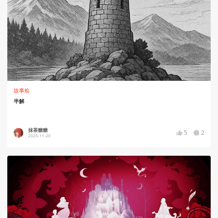
故事烩
半解
抹茶糖糖
5
2
2025-11-20