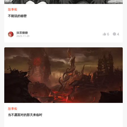
故事烩
不能说的秘密
抹茶糖糖
6
4
2025-11-29
故事烩
当不愿面对的那天来临时