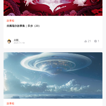
故事烩
丝佩瑞尔故事集 | 归乡（20）
火彩_
21
1
2025-11-18
故事烩