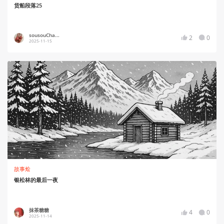
货船段落25
sousouCha...
2
0
2025-11-15
故事烩
银松林的最后一夜
抹茶糖糖
4
0
2025-11-14