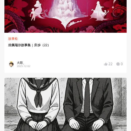
故事烩
丝佩瑞尔故事集 | 归乡（22）
火彩_
22
0
2025-12-02