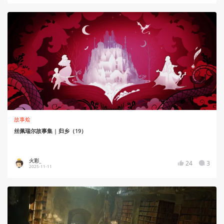
故事烩
丝佩瑞尔故事集 | 归乡（19）
火彩_
24
3
2025-11-11