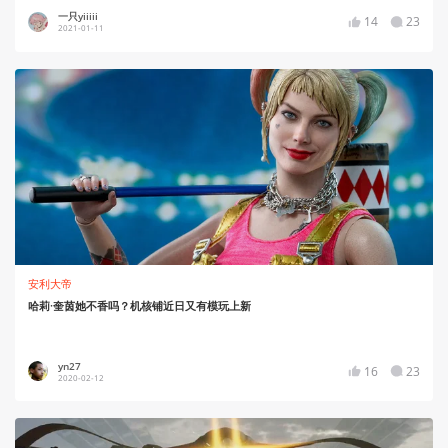
一只yiiiii
14
23
2021-01-11
安利大帝
哈莉·奎茵她不香吗？机核铺近日又有模玩上新
yn27
16
23
2020-02-12