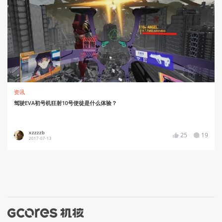
资讯
驾驶EVA初号机狂射10号使徒是什么体验？
xzzzzb
25
19
2017-07-13