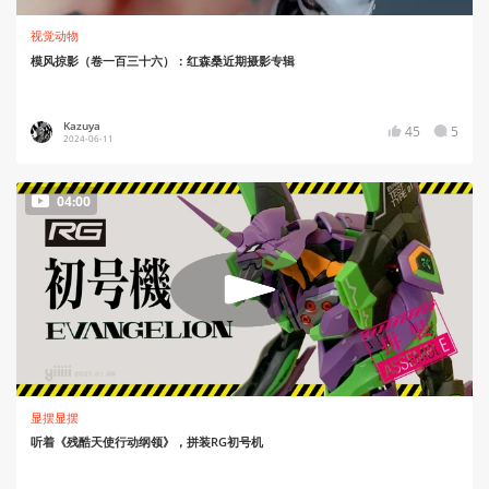
视觉动物
模风掠影（卷一百三十六）：红森桑近期摄影专辑
Kazuya
45
5
2024-06-11
04:00
显摆显摆
听着《残酷天使行动纲领》，拼装RG初号机