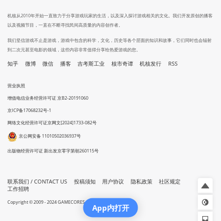
机核从2010年开始一直致力于分享游戏玩家的生活，以及深入探讨游戏相关的文化。我们开发原创的播客
以及视频节目，一直在不断寻找民间高质量的内容创作者。
我们坚信游戏不止是游戏，游戏中包含的科学，文化，历史等各个层面的知识和故事，它们同时也会辐射
到二次元甚至电影的领域，这些内容非常值得分享给热爱游戏的您。
知乎
微博
微信
播客
吉考斯工业
核市奇谭
机核发行
RSS
营业执照
增值电信业务经营许可证 京B2-20191060
京ICP备17068232号-1
网络文化经营许可证京网文[2024]1733-082号
京公网安备 11010502036937号
出版物经营许可证 新出发京零字第朝260115号
联系我们 / CONTACT US
投稿须知
用户协议
隐私政策
社区规定
工作招聘
Copyright © 2009 - 2024 GAMECORES. All Rights Reserved
App内打开