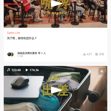
Gadio Life
为了吃，你付出过什么？
搞搞是凉爽的夏夜 等 5 人
437
308
5 天前
123:48
174.3k