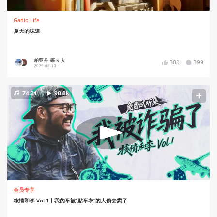
Gadio Life
夏天的味道
柏亚舟 等 5 人
803
399
2025-08-10
74:21
98.8k
会员专享
核情和李 Vol.1丨我的车被“贴车衣”的人偷去卖了