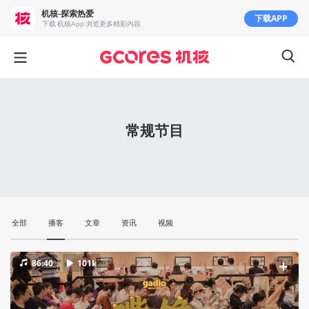
机核-探索热爱
下载APP
下载 机核App 浏览更多精彩内容
常规节目
全部
播客
文章
资讯
视频
86:40
101k