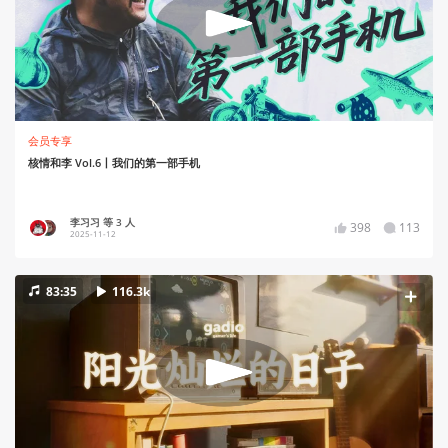
会员专享
核情和李 Vol.6丨我们的第一部手机
李习习 等 3 人
398
113
2025-11-12
83:35
116.3k