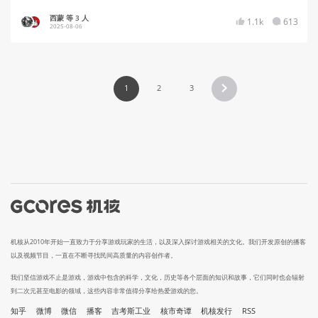
西蒙 等 3 人
1.1k
613
2025-08-06
1
2
3
机核从2010年开始一直致力于分享游戏玩家的生活，以及深入探讨游戏相关的文化。我们开发原创的播客
以及视频节目，一直在不断寻找民间高质量的内容创作者。
我们坚信游戏不止是游戏，游戏中包含的科学，文化，历史等各个层面的知识和故事，它们同时也会辐射
到二次元甚至电影的领域，这些内容非常值得分享给热爱游戏的您。
知乎
微博
微信
播客
吉考斯工业
核市奇谭
机核发行
RSS