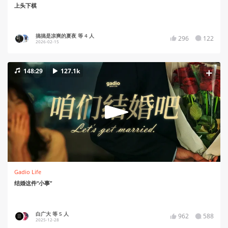
上头下棋
搞搞是凉爽的夏夜 等 4 人
296
122
2026-02-15
148:29
127.1k
Gadio Life
结婚这件“小事”
白广大 等 5 人
962
588
2025-12-28