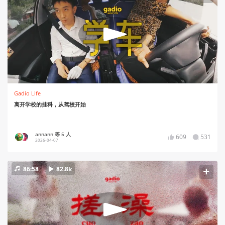
Gadio Life
离开学校的挂科，从驾校开始
annann 等 5 人
609
531
2026-04-07
86:58
82.8k