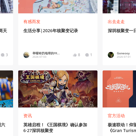
有感而发
出去走走
两天
生活分享|2026年核聚变记录
深圳核聚变一
举哑铃扔地球的FR...
Goneooy
3
8
1
2026-07-03
2026-07-01
资讯
官方活动
周六
英雄启程！《王国棋境》确认参加
极速联动！仰望
6·27深圳核聚变
《Gran Turi