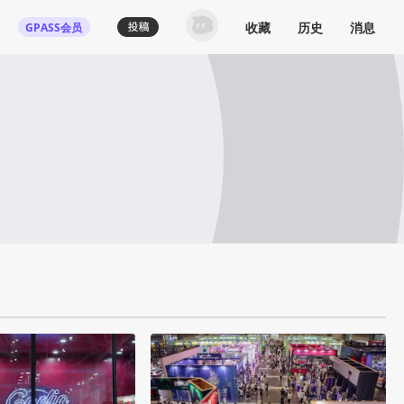
收藏
历史
消息
GPASS会员