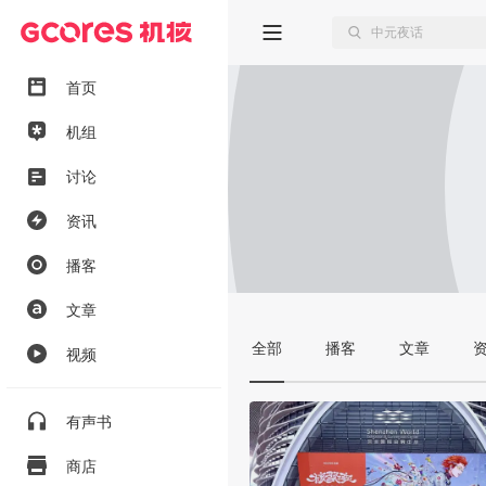
首页
机组
讨论
资讯
播客
文章
全部
播客
文章
视频
有声书
商店