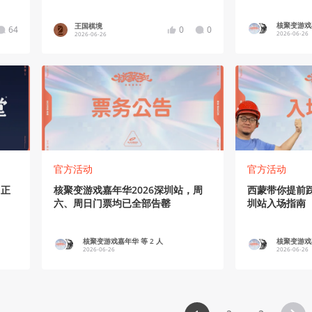
7》亮相核聚
核聚变游戏嘉
王国棋境
64
0
0
2026-06-26
2026-06-26
51
1
官方活动
官方活动
 正
核聚变游戏嘉年华2026深圳站，周
西蒙带你提前踩
六、周日门票均已全部告罄
圳站入场指南
核聚变游戏嘉年华 等 2 人
核聚变游戏嘉
2026-06-26
2026-06-26
62
6
205
107