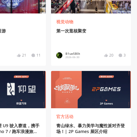
视觉动物
日游
第一次逛核聚变
B1ue5B0t
21
11
20
3
2026-06-30
官方活动
 U9 驶入赛道，携手
青山绿水、暴力美学与魔性派对齐登
smo 7 / 跑车浪漫旅
场！| 2P Games 展区介绍