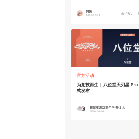
阿陶
185
2026-06-27
官方活动
为竞技而生 | 八位堂天刃星 Pro
式发布
核聚变游戏嘉年华 等 2 人
2026-06-26
43
1