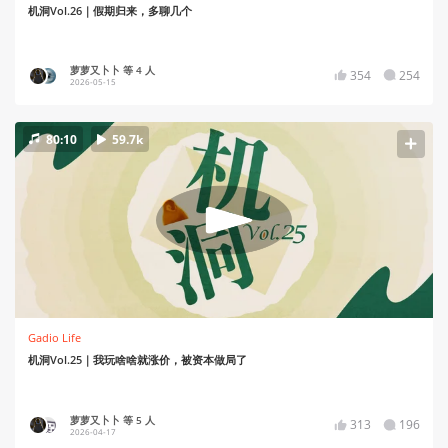
机洞Vol.26｜假期归来，多聊几个
萝萝又卜卜 等 4 人
354
254
2026-05-15
80:10
59.7k
Gadio Life
机洞Vol.25｜我玩啥啥就涨价，被资本做局了
萝萝又卜卜 等 5 人
313
196
2026-04-17