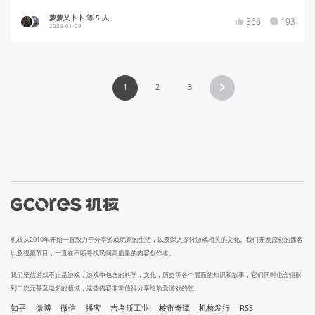
萝萝又卜卜 等 5 人
366
193
2026-01-09
1
2
3
机核从2010年开始一直致力于分享游戏玩家的生活，以及深入探讨游戏相关的文化。我们开发原创的播客
以及视频节目，一直在不断寻找民间高质量的内容创作者。
我们坚信游戏不止是游戏，游戏中包含的科学，文化，历史等各个层面的知识和故事，它们同时也会辐射
到二次元甚至电影的领域，这些内容非常值得分享给热爱游戏的您。
知乎
微博
微信
播客
吉考斯工业
核市奇谭
机核发行
RSS