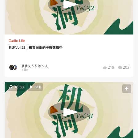
Gadio Life
机洞Vol.32｜攥着厕纸的手微微颤抖
萝萝又卜卜 等 5 人
218
203
1 天前
78:50
81k