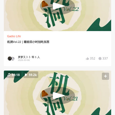
Gadio Life
机洞Vol.22｜睡前四小时别吃东西
萝萝又卜卜 等 5 人
352
337
2026-03-06
88:18
59.2k