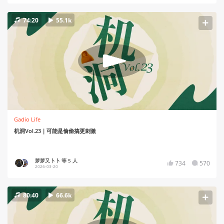
74:20
55.1k
Gadio Life
机洞Vol.23｜可能是偷偷搞更刺激
萝萝又卜卜 等 5 人
734
570
2026-03-20
80:40
66.6k