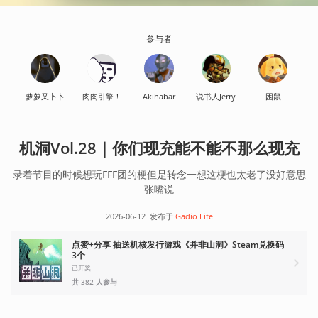
参与者
萝萝又卜卜
肉肉引擎！
Akihabar
说书人Jerry
困鼠
机洞Vol.28｜你们现充能不能不那么现充
录着节目的时候想玩FFF团的梗但是转念一想这梗也太老了没好意思
张嘴说
2026-06-12
发布于
Gadio Life
点赞+分享 抽送机核发行游戏《并非山洞》Steam兑换码
3个
已开奖
共 382 人参与