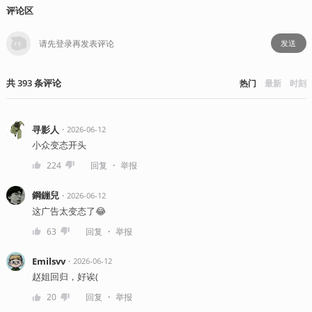
评论区
发送
共
393
条
评论
热门
最新
时刻
寻影人
・
2026-06-12
小众变态开头
・
224
回复
举报
鋼鏰兒
・
2026-06-12
这广告太变态了😂
・
63
回复
举报
Emilsvv
・
2026-06-12
赵姐回归，好诶(
・
20
回复
举报