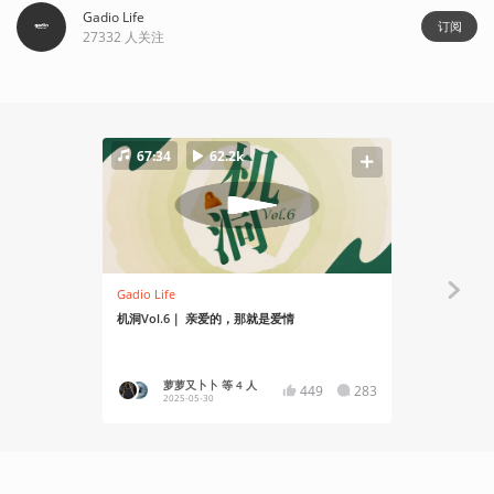
Gadio Life
订阅
27332
人关注
67:34
62.2k
78:29
Gadio Life
Gadio Life
机洞Vol.6｜ 亲爱的，那就是爱情
机洞Vol.
萝萝又卜卜 等 4 人
萝萝
449
283
2025-05-30
2026