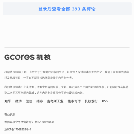
登录后查看全部 393 条评论
机核从2010年开始一直致力于分享游戏玩家的生活，以及深入探讨游戏相关的文化。我们开发原创的播客
以及视频节目，一直在不断寻找民间高质量的内容创作者。
我们坚信游戏不止是游戏，游戏中包含的科学，文化，历史等各个层面的知识和故事，它们同时也会辐射
到二次元甚至电影的领域，这些内容非常值得分享给热爱游戏的您。
知乎
微博
微信
播客
吉考斯工业
核市奇谭
机核发行
RSS
营业执照
增值电信业务经营许可证 京B2-20191060
京ICP备17068232号-1