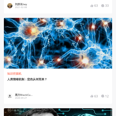
刘所长lwy
63
33
2021-02-08
知识挖掘机
人类情绪机制：悲伤从何而来？
黑方BlackCu...
63
12
2020-09-27