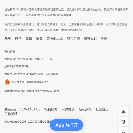
机核从2010年开始一直致力于分享游戏玩家的生活，以及深入探讨游戏相关的文化。我们开发原创的播客
以及视频节目，一直在不断寻找民间高质量的内容创作者。
我们坚信游戏不止是游戏，游戏中包含的科学，文化，历史等各个层面的知识和故事，它们同时也会辐射
到二次元甚至电影的领域，这些内容非常值得分享给热爱游戏的您。
知乎
微博
微信
播客
吉考斯工业
核市奇谭
机核发行
RSS
营业执照
增值电信业务经营许可证 京B2-20191060
京ICP备17068232号-1
网络文化经营许可证京网文[2024]1733-082号
京公网安备 11010502036937号
出版物经营许可证 新出发京零字第朝260115号
联系我们 / CONTACT US
投稿须知
用户协议
隐私政策
社区规定
工作招聘
Copyright © 2009 - 2024 GAMECORES. All Rights Reserved
App内打开